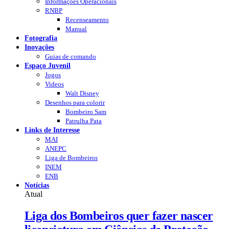
Informações Operacionais
RNBP
Recenseamento
Manual
Fotografia
Inovações
Guias de comando
Espaço Juvenil
Jogos
Videos
Walt Disney
Desenhos para colorir
Bombeiro Sam
Patrulha Pata
Links de Interesse
MAI
ANEPC
Liga de Bombeiros
INEM
ENB
Notícias
Atual
Liga dos Bombeiros quer fazer nascer