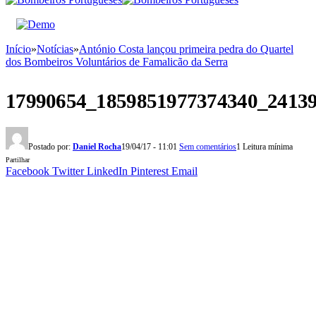
Início
»
Notícias
»
António Costa lançou primeira pedra do Quartel
dos Bombeiros Voluntários de Famalicão da Serra
17990654_1859851977374340_2413
Postado por:
Daniel Rocha
19/04/17 - 11:01
Sem comentários
1 Leitura mínima
Partilhar
Facebook
Twitter
LinkedIn
Pinterest
Email