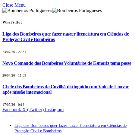
Close Menu
What's Hot
Liga dos Bombeiros quer fazer nascer licenciatura em Ciências de
Proteção Civil e Bombeiros
23/07/26 - 22:31
Novo Comando dos Bombeiros Voluntários de Esmoriz toma posse
20/07/26 - 11:09
Chefe dos Bombeiros da Covilhã distinguido com Voto de Louvor
após missão internacional
17/07/26 - 0:13
Facebook
X (Twitter)
Instagram
Últimas Notícias
Liga dos Bombeiros quer fazer nascer licenciatura em Ciências de
Proteção Civil e Bombeiros