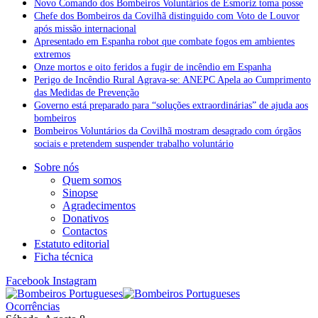
Novo Comando dos Bombeiros Voluntários de Esmoriz toma posse
Chefe dos Bombeiros da Covilhã distinguido com Voto de Louvor
após missão internacional
Apresentado em Espanha robot que combate fogos em ambientes
extremos
Onze mortos e oito feridos a fugir de incêndio em Espanha
Perigo de Incêndio Rural Agrava-se: ANEPC Apela ao Cumprimento
das Medidas de Prevenção
Governo está preparado para “soluções extraordinárias” de ajuda aos
bombeiros
Bombeiros Voluntários da Covilhã mostram desagrado com órgãos
sociais e pretendem suspender trabalho voluntário
Sobre nós
Quem somos
Sinopse
Agradecimentos
Donativos
Contactos
Estatuto editorial
Ficha técnica
Facebook
Instagram
Ocorrências