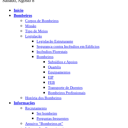
Sábado, Agosto 8
Início
Bombeiros
Corpos de Bombeiros
Missão
Tipo de Meios
Legislação
Legislação Estruturante
Segurança contra Incêndios em Edificios
Incêndios Florestais
Bombeiros
Subsídios e Apoios
Quartéis
Equipamentos
EIP
FEB
Transporte de Doentes
Bombeiros Profissionais
História dos Bombeiros
Informações
Recrutamento
Ser bombeiro
Perguntas frequentes
Arquivo “Bombeiros.pt”