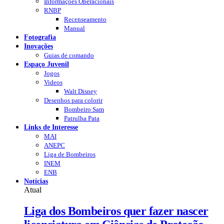
Informações Operacionais
RNBP
Recenseamento
Manual
Fotografia
Inovações
Guias de comando
Espaço Juvenil
Jogos
Videos
Walt Disney
Desenhos para colorir
Bombeiro Sam
Patrulha Pata
Links de Interesse
MAI
ANEPC
Liga de Bombeiros
INEM
ENB
Notícias
Atual
Liga dos Bombeiros quer fazer nascer