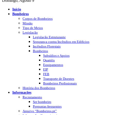
Domingo, Agosto 9
Início
Bombeiros
Corpos de Bombeiros
Missão
Tipo de Meios
Legislação
Legislação Estruturante
Segurança contra Incêndios em Edificios
Incêndios Florestais
Bombeiros
Subsídios e Apoios
Quartéis
Equipamentos
EIP
FEB
Transporte de Doentes
Bombeiros Profissionais
História dos Bombeiros
Informações
Recrutamento
Ser bombeiro
Perguntas frequentes
Arquivo “Bombeiros.pt”