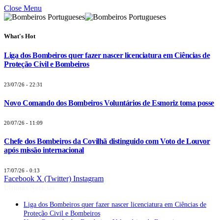
Close Menu
What's Hot
Liga dos Bombeiros quer fazer nascer licenciatura em Ciências de
Proteção Civil e Bombeiros
23/07/26 - 22:31
Novo Comando dos Bombeiros Voluntários de Esmoriz toma posse
20/07/26 - 11:09
Chefe dos Bombeiros da Covilhã distinguido com Voto de Louvor
após missão internacional
17/07/26 - 0:13
Facebook
X (Twitter)
Instagram
Últimas Notícias
Liga dos Bombeiros quer fazer nascer licenciatura em Ciências de
Proteção Civil e Bombeiros