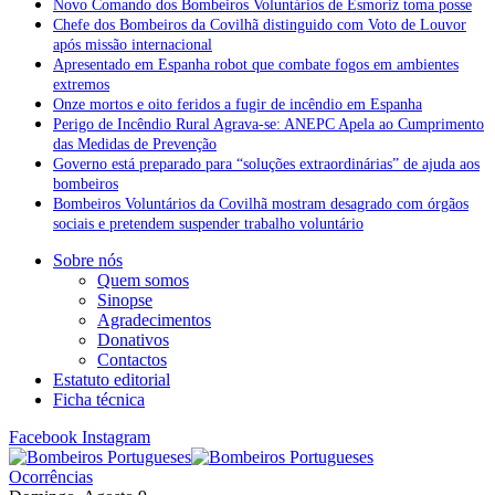
Novo Comando dos Bombeiros Voluntários de Esmoriz toma posse
Chefe dos Bombeiros da Covilhã distinguido com Voto de Louvor
após missão internacional
Apresentado em Espanha robot que combate fogos em ambientes
extremos
Onze mortos e oito feridos a fugir de incêndio em Espanha
Perigo de Incêndio Rural Agrava-se: ANEPC Apela ao Cumprimento
das Medidas de Prevenção
Governo está preparado para “soluções extraordinárias” de ajuda aos
bombeiros
Bombeiros Voluntários da Covilhã mostram desagrado com órgãos
sociais e pretendem suspender trabalho voluntário
Sobre nós
Quem somos
Sinopse
Agradecimentos
Donativos
Contactos
Estatuto editorial
Ficha técnica
Facebook
Instagram
Ocorrências