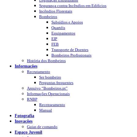
Legislação Estruturante
Segurança contra Incêndios em Edificios
Incêndios Florestais
Bombeiros
Subsídios e Apoios
Quartéis
Equipamentos
EIP
FEB
Transporte de Doentes
Bombeiros Profissionais
História dos Bombeiros
Informações
Recrutamento
Ser bombeiro
Perguntas frequentes
Arquivo “Bombeiros.pt”
Informações Operacionais
RNBP
Recenseamento
Manual
Fotografia
Inovações
Guias de comando
Espaço Juvenil