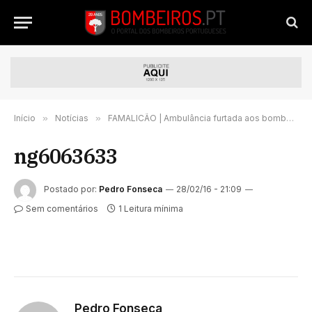
Início
»
Notícias
»
FAMALICÃO | Ambulância furtada aos bombeiros
ng6063633
Postado por:
Pedro Fonseca
28/02/16 - 21:09
Sem comentários
1 Leitura mínima
Pedro Fonseca