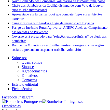
Novo Comando dos Bombeiros Voluntários de Esmoriz toma posse
Chefe dos Bombeiros da Covilhã distinguido com Voto de Louvor
após missão internacional
Apresentado em Espanha robot que combate fogos em ambientes
extremos
Onze mortos e oito feridos a fugir de incêndio em Espanha
Perigo de Incêndio Rural Agrava-se: ANEPC Apela ao Cumprimento
das Medidas de Prevenção
Governo está preparado para “soluções extraordinárias” de ajuda aos
bombeiros
Bombeiros Voluntários da Covilhã mostram desagrado com órgãos
sociais e pretendem suspender trabalho voluntário
Sobre nós
Quem somos
Sinopse
Agradecimentos
Donativos
Contactos
Estatuto editorial
Ficha técnica
Facebook
Instagram
Ocorrências