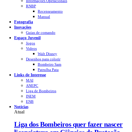
Informações Operacionais
RNBP
Recenseamento
Manual
Fotografia
Inovações
Guias de comando
Espaço Juvenil
Jogos
Videos
Walt Disney
Desenhos para colorir
Bombeiro Sam
Patrulha Pata
Links de Interesse
MAI
ANEPC
Liga de Bombeiros
INEM
ENB
Notícias
Atual
Liga dos Bombeiros quer fazer nascer