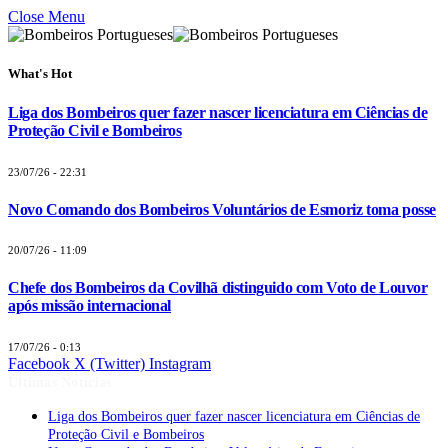
Close Menu
What's Hot
Liga dos Bombeiros quer fazer nascer licenciatura em Ciências de
Proteção Civil e Bombeiros
23/07/26 - 22:31
Novo Comando dos Bombeiros Voluntários de Esmoriz toma posse
20/07/26 - 11:09
Chefe dos Bombeiros da Covilhã distinguido com Voto de Louvor
após missão internacional
17/07/26 - 0:13
Facebook
X (Twitter)
Instagram
Últimas Notícias
Liga dos Bombeiros quer fazer nascer licenciatura em Ciências de
Proteção Civil e Bombeiros