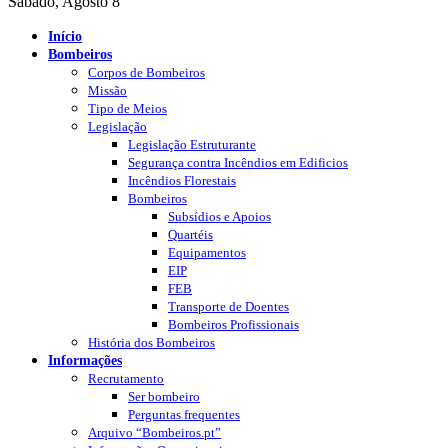
Sábado, Agosto 8
Início
Bombeiros
Corpos de Bombeiros
Missão
Tipo de Meios
Legislação
Legislação Estruturante
Segurança contra Incêndios em Edificios
Incêndios Florestais
Bombeiros
Subsídios e Apoios
Quartéis
Equipamentos
EIP
FEB
Transporte de Doentes
Bombeiros Profissionais
História dos Bombeiros
Informações
Recrutamento
Ser bombeiro
Perguntas frequentes
Arquivo “Bombeiros.pt”