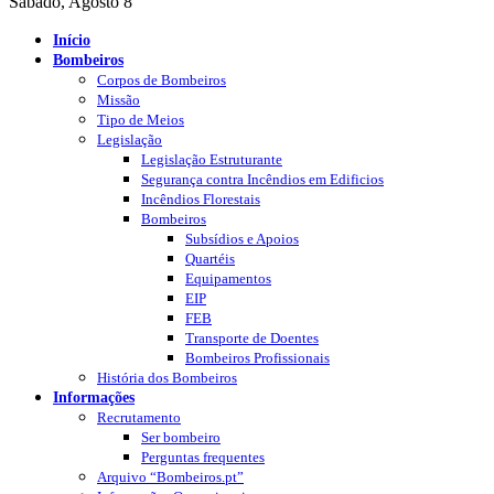
Sábado, Agosto 8
Início
Bombeiros
Corpos de Bombeiros
Missão
Tipo de Meios
Legislação
Legislação Estruturante
Segurança contra Incêndios em Edificios
Incêndios Florestais
Bombeiros
Subsídios e Apoios
Quartéis
Equipamentos
EIP
FEB
Transporte de Doentes
Bombeiros Profissionais
História dos Bombeiros
Informações
Recrutamento
Ser bombeiro
Perguntas frequentes
Arquivo “Bombeiros.pt”