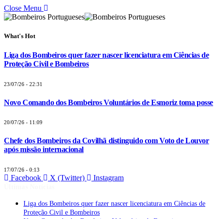
Close Menu
What's Hot
Liga dos Bombeiros quer fazer nascer licenciatura em Ciências de
Proteção Civil e Bombeiros
23/07/26 - 22:31
Novo Comando dos Bombeiros Voluntários de Esmoriz toma posse
20/07/26 - 11:09
Chefe dos Bombeiros da Covilhã distinguido com Voto de Louvor
após missão internacional
17/07/26 - 0:13
Facebook
X (Twitter)
Instagram
Últimas Notícias
Liga dos Bombeiros quer fazer nascer licenciatura em Ciências de
Proteção Civil e Bombeiros