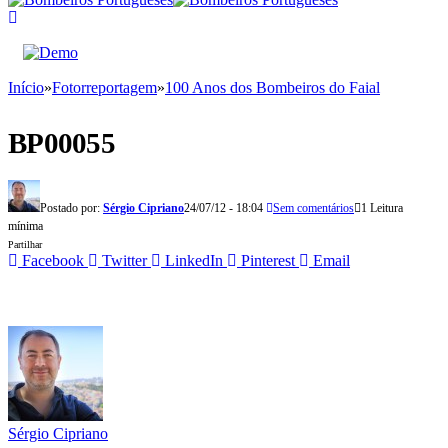
Início
»
Fotorreportagem
»
100 Anos dos Bombeiros do Faial
BP00055
Postado por:
Sérgio Cipriano
24/07/12 - 18:04
Sem comentários
1 Leitura
mínima
Partilhar
Facebook
Twitter
LinkedIn
Pinterest
Email
Sérgio Cipriano