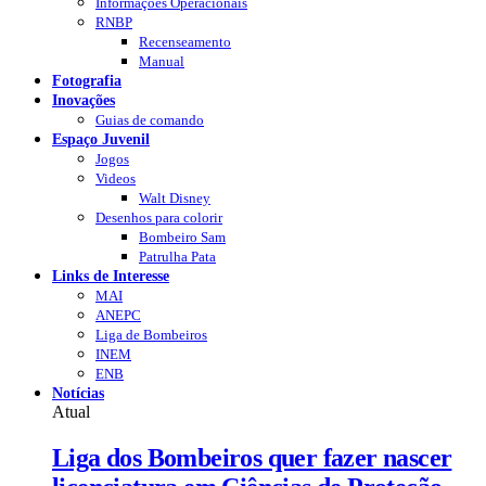
Informações Operacionais
RNBP
Recenseamento
Manual
Fotografia
Inovações
Guias de comando
Espaço Juvenil
Jogos
Videos
Walt Disney
Desenhos para colorir
Bombeiro Sam
Patrulha Pata
Links de Interesse
MAI
ANEPC
Liga de Bombeiros
INEM
ENB
Notícias
Atual
Liga dos Bombeiros quer fazer nascer