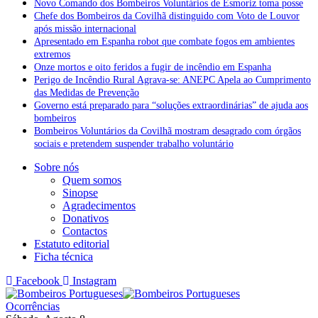
Novo Comando dos Bombeiros Voluntários de Esmoriz toma posse
Chefe dos Bombeiros da Covilhã distinguido com Voto de Louvor
após missão internacional
Apresentado em Espanha robot que combate fogos em ambientes
extremos
Onze mortos e oito feridos a fugir de incêndio em Espanha
Perigo de Incêndio Rural Agrava-se: ANEPC Apela ao Cumprimento
das Medidas de Prevenção
Governo está preparado para “soluções extraordinárias” de ajuda aos
bombeiros
Bombeiros Voluntários da Covilhã mostram desagrado com órgãos
sociais e pretendem suspender trabalho voluntário
Sobre nós
Quem somos
Sinopse
Agradecimentos
Donativos
Contactos
Estatuto editorial
Ficha técnica
Facebook
Instagram
Ocorrências