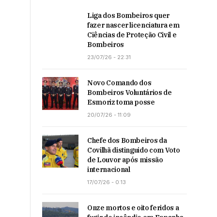
Liga dos Bombeiros quer
fazer nascer licenciatura em
Ciências de Proteção Civil e
Bombeiros
23/07/26 - 22:31
Novo Comando dos
Bombeiros Voluntários de
Esmoriz toma posse
20/07/26 - 11:09
Chefe dos Bombeiros da
Covilhã distinguido com Voto
de Louvor após missão
internacional
17/07/26 - 0:13
Onze mortos e oito feridos a