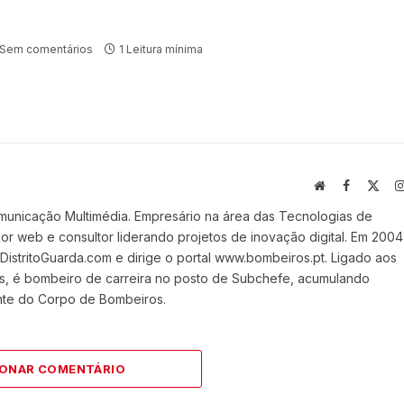
Sem comentários
1 Leitura mínima
Website
Facebook
X
(Twi
municação Multimédia. Empresário na área das Tecnologias de
 web e consultor liderando projetos de inovação digital. Em 2004
stritoGuarda.com e dirige o portal www.bombeiros.pt. Ligado aos
s, é bombeiro de carreira no posto de Subchefe, acumulando
nte do Corpo de Bombeiros.
IONAR COMENTÁRIO