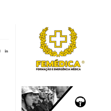
Instagram
LinkedIn
tter)