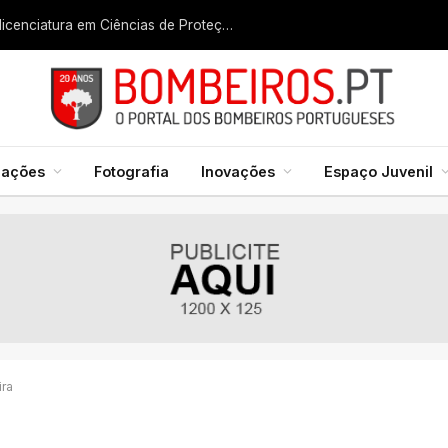
Liga dos Bombeiros quer fazer nascer licenciatura em Ciências de Proteção Civil e Bombeiros
mações
Fotografia
Inovações
Espaço Juvenil
ira