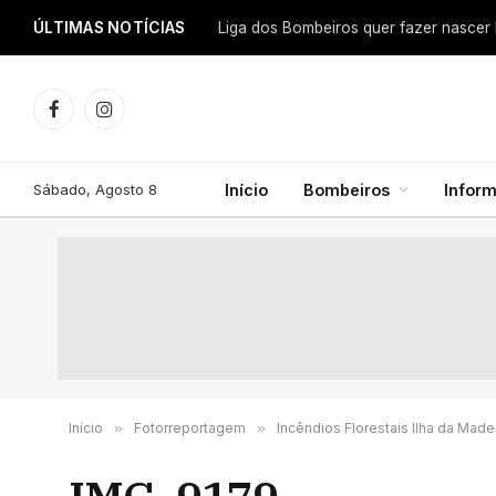
ÚLTIMAS NOTÍCIAS
Facebook
Instagram
Sábado, Agosto 8
Início
Bombeiros
Infor
Início
»
Fotorreportagem
»
Incêndios Florestais Ilha da Made