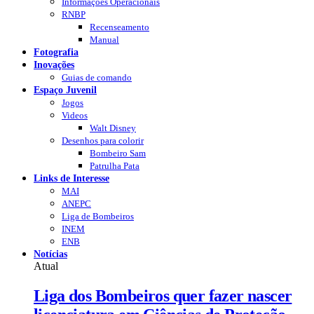
Informações Operacionais
RNBP
Recenseamento
Manual
Fotografia
Inovações
Guias de comando
Espaço Juvenil
Jogos
Videos
Walt Disney
Desenhos para colorir
Bombeiro Sam
Patrulha Pata
Links de Interesse
MAI
ANEPC
Liga de Bombeiros
INEM
ENB
Notícias
Atual
Liga dos Bombeiros quer fazer nascer