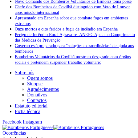
Novo Comando dos Bombeiros Voluntários de Esmoriz toma posse
Chefe dos Bombeiros da Covilhã distinguido com Voto de Louvor
após missão internacional
Apresentado em Espanha robot que combate fogos em ambientes
extremos
Onze mortos e oito feridos a fugir de incêndio em Espanha
Perigo de Incêndio Rural Agrava-se: ANEPC Apela ao Cumprimento
das Medidas de Prevenção
Governo está preparado para “soluções extraordinárias” de ajuda aos
bombeiros
Bombeiros Voluntários da Covilhã mostram desagrado com órgãos
sociais e pretendem suspender trabalho voluntário
Sobre nós
Quem somos
Sinopse
Agradecimentos
Donativos
Contactos
Estatuto editorial
Ficha técnica
Facebook
Instagram
Ocorrências