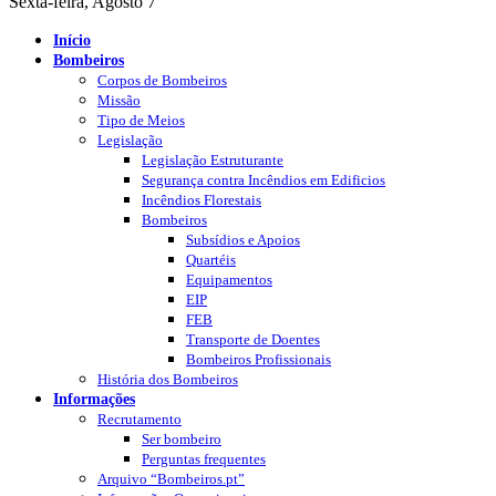
Sexta-feira, Agosto 7
Início
Bombeiros
Corpos de Bombeiros
Missão
Tipo de Meios
Legislação
Legislação Estruturante
Segurança contra Incêndios em Edificios
Incêndios Florestais
Bombeiros
Subsídios e Apoios
Quartéis
Equipamentos
EIP
FEB
Transporte de Doentes
Bombeiros Profissionais
História dos Bombeiros
Informações
Recrutamento
Ser bombeiro
Perguntas frequentes
Arquivo “Bombeiros.pt”