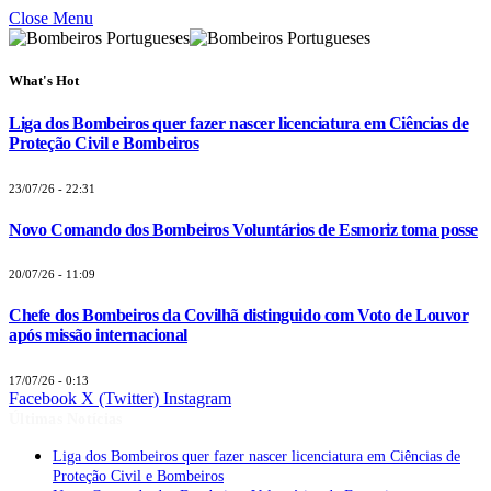
Close Menu
What's Hot
Liga dos Bombeiros quer fazer nascer licenciatura em Ciências de
Proteção Civil e Bombeiros
23/07/26 - 22:31
Novo Comando dos Bombeiros Voluntários de Esmoriz toma posse
20/07/26 - 11:09
Chefe dos Bombeiros da Covilhã distinguido com Voto de Louvor
após missão internacional
17/07/26 - 0:13
Facebook
X (Twitter)
Instagram
Últimas Notícias
Liga dos Bombeiros quer fazer nascer licenciatura em Ciências de
Proteção Civil e Bombeiros