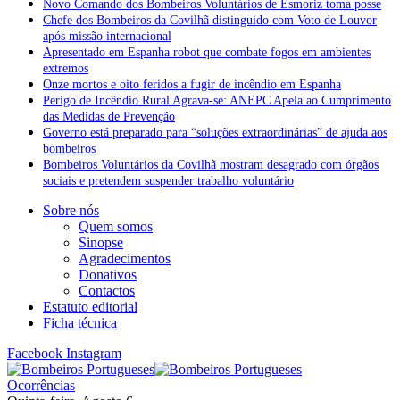
Novo Comando dos Bombeiros Voluntários de Esmoriz toma posse
Chefe dos Bombeiros da Covilhã distinguido com Voto de Louvor
após missão internacional
Apresentado em Espanha robot que combate fogos em ambientes
extremos
Onze mortos e oito feridos a fugir de incêndio em Espanha
Perigo de Incêndio Rural Agrava-se: ANEPC Apela ao Cumprimento
das Medidas de Prevenção
Governo está preparado para “soluções extraordinárias” de ajuda aos
bombeiros
Bombeiros Voluntários da Covilhã mostram desagrado com órgãos
sociais e pretendem suspender trabalho voluntário
Sobre nós
Quem somos
Sinopse
Agradecimentos
Donativos
Contactos
Estatuto editorial
Ficha técnica
Facebook
Instagram
Ocorrências