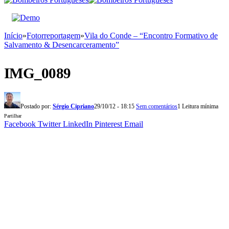
Início
»
Fotorreportagem
»
Vila do Conde – “Encontro Formativo de
Salvamento & Desencarceramento”
IMG_0089
Postado por:
Sérgio Cipriano
29/10/12 - 18:15
Sem comentários
1 Leitura mínima
Partilhar
Facebook
Twitter
LinkedIn
Pinterest
Email