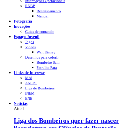
Informações Operacionais
RNBP
Recenseamento
Manual
Fotografia
Inovações
Guias de comando
Espaço Juvenil
Jogos
Videos
Walt Disney
Desenhos para colorir
Bombeiro Sam
Patrulha Pata
Links de Interesse
MAI
ANEPC
Liga de Bombeiros
INEM
ENB
Notícias
Atual
Liga dos Bombeiros quer fazer nascer