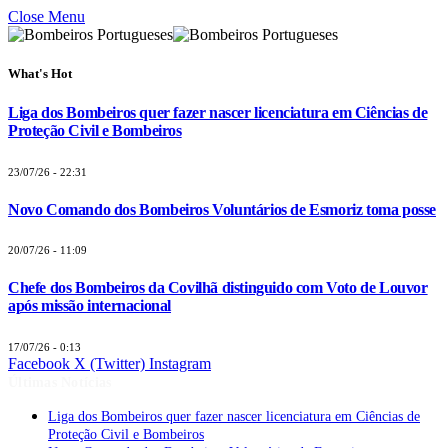
Close Menu
What's Hot
Liga dos Bombeiros quer fazer nascer licenciatura em Ciências de
Proteção Civil e Bombeiros
23/07/26 - 22:31
Novo Comando dos Bombeiros Voluntários de Esmoriz toma posse
20/07/26 - 11:09
Chefe dos Bombeiros da Covilhã distinguido com Voto de Louvor
após missão internacional
17/07/26 - 0:13
Facebook
X (Twitter)
Instagram
Últimas Notícias
Liga dos Bombeiros quer fazer nascer licenciatura em Ciências de
Proteção Civil e Bombeiros