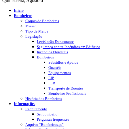
Quinta-feira, Agosto 6
Início
Bombeiros
Corpos de Bombeiros
Missão
Tipo de Meios
Legislação
Legislação Estruturante
Segurança contra Incêndios em Edificios
Incêndios Florestais
Bombeiros
Subsídios e Apoios
Quartéis
Equipamentos
EIP
FEB
Transporte de Doentes
Bombeiros Profissionais
História dos Bombeiros
Informações
Recrutamento
Ser bombeiro
Perguntas frequentes
Arquivo “Bombeiros.pt”