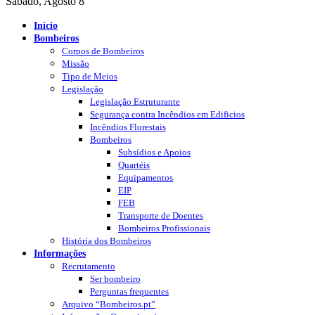
Sábado, Agosto 8
Início
Bombeiros
Corpos de Bombeiros
Missão
Tipo de Meios
Legislação
Legislação Estruturante
Segurança contra Incêndios em Edificios
Incêndios Florestais
Bombeiros
Subsídios e Apoios
Quartéis
Equipamentos
EIP
FEB
Transporte de Doentes
Bombeiros Profissionais
História dos Bombeiros
Informações
Recrutamento
Ser bombeiro
Perguntas frequentes
Arquivo “Bombeiros.pt”