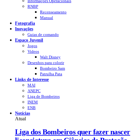
Informações Operacionais
RNBP
Recenseamento
Manual
Fotografia
Inovações
Guias de comando
Espaço Juvenil
Jogos
Videos
Walt Disney
Desenhos para colorir
Bombeiro Sam
Patrulha Pata
Links de Interesse
MAI
ANEPC
Liga de Bombeiros
INEM
ENB
Notícias
Atual
Liga dos Bombeiros quer fazer nascer