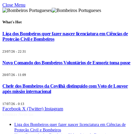
Close Menu
What's Hot
Liga dos Bombeiros quer fazer nascer licenciatura em Ciências de
Proteção Civil e Bombeiros
23/07/26 - 22:31
Novo Comando dos Bombeiros Voluntários de Esmoriz toma posse
20/07/26 - 11:09
Chefe dos Bombeiros da Covilhã distinguido com Voto de Louvor
após missão internacional
17/07/26 - 0:13
Facebook
X (Twitter)
Instagram
Últimas Notícias
Liga dos Bombeiros quer fazer nascer licenciatura em Ciências de
Proteção Civil e Bombeiros