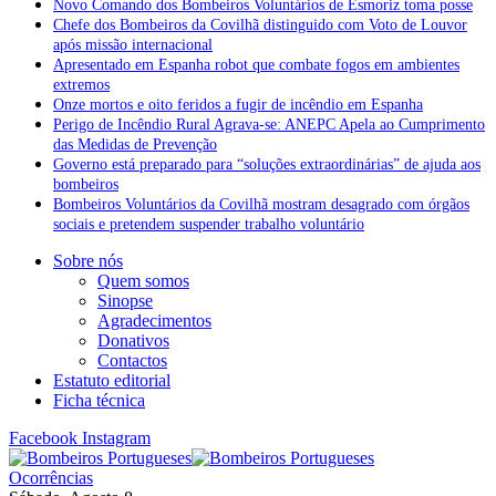
Novo Comando dos Bombeiros Voluntários de Esmoriz toma posse
Chefe dos Bombeiros da Covilhã distinguido com Voto de Louvor
após missão internacional
Apresentado em Espanha robot que combate fogos em ambientes
extremos
Onze mortos e oito feridos a fugir de incêndio em Espanha
Perigo de Incêndio Rural Agrava-se: ANEPC Apela ao Cumprimento
das Medidas de Prevenção
Governo está preparado para “soluções extraordinárias” de ajuda aos
bombeiros
Bombeiros Voluntários da Covilhã mostram desagrado com órgãos
sociais e pretendem suspender trabalho voluntário
Sobre nós
Quem somos
Sinopse
Agradecimentos
Donativos
Contactos
Estatuto editorial
Ficha técnica
Facebook
Instagram
Ocorrências