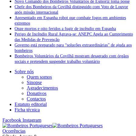
Novo Comando dos Bombeiros Voluntários de Esmoriz toma posse
Chefe dos Bombeiros da Covilhã distinguido com Voto de Louvor
após missão internacional
Apresentado em Espanha robot que combate fogos em ambientes
extremos
Onze mortos e oito feridos a fugir de incêndio em Espanha
Perigo de Incêndio Rural Agrava-se: ANEPC Apela ao Cumprimento
das Medidas de Prevenção
Governo está preparado para “soluções extraordinárias” de ajuda aos
bombeiros
Bombeiros Voluntários da Covilhã mostram desagrado com órgãos
sociais e pretendem suspender trabalho voluntário
Sobre nós
Quem somos
Sinopse
Agradecimentos
Donativos
Contactos
Estatuto editorial
Ficha técnica
Facebook
Instagram
Ocorrências