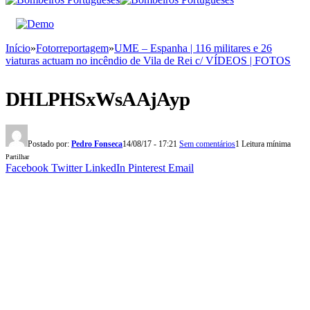
Início
»
Fotorreportagem
»
UME – Espanha | 116 militares e 26
viaturas actuam no incêndio de Vila de Rei c/ VÍDEOS | FOTOS
DHLPHSxWsAAjAyp
Postado por:
Pedro Fonseca
14/08/17 - 17:21
Sem comentários
1 Leitura mínima
Partilhar
Facebook
Twitter
LinkedIn
Pinterest
Email