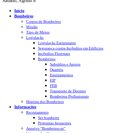
Sábado, Agosto 8
Início
Bombeiros
Corpos de Bombeiros
Missão
Tipo de Meios
Legislação
Legislação Estruturante
Segurança contra Incêndios em Edificios
Incêndios Florestais
Bombeiros
Subsídios e Apoios
Quartéis
Equipamentos
EIP
FEB
Transporte de Doentes
Bombeiros Profissionais
História dos Bombeiros
Informações
Recrutamento
Ser bombeiro
Perguntas frequentes
Arquivo “Bombeiros.pt”