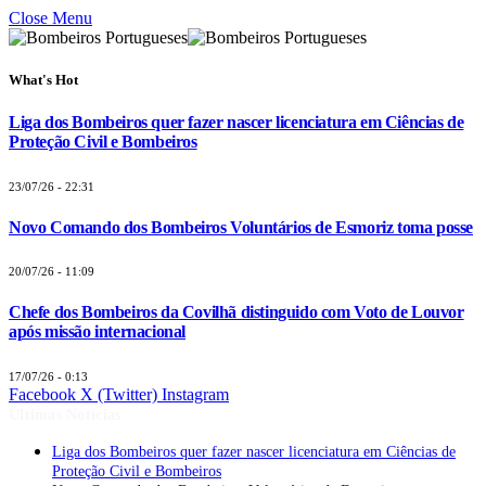
Close Menu
What's Hot
Liga dos Bombeiros quer fazer nascer licenciatura em Ciências de
Proteção Civil e Bombeiros
23/07/26 - 22:31
Novo Comando dos Bombeiros Voluntários de Esmoriz toma posse
20/07/26 - 11:09
Chefe dos Bombeiros da Covilhã distinguido com Voto de Louvor
após missão internacional
17/07/26 - 0:13
Facebook
X (Twitter)
Instagram
Últimas Notícias
Liga dos Bombeiros quer fazer nascer licenciatura em Ciências de
Proteção Civil e Bombeiros