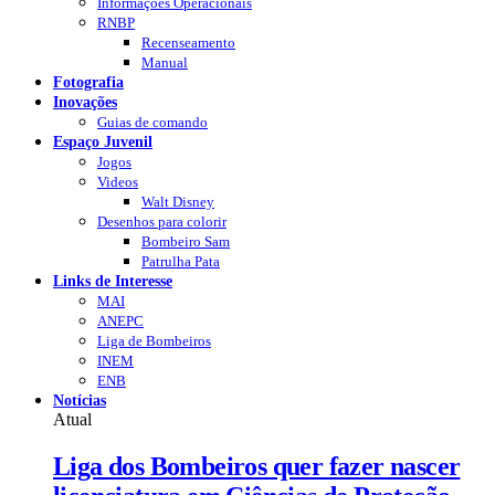
Informações Operacionais
RNBP
Recenseamento
Manual
Fotografia
Inovações
Guias de comando
Espaço Juvenil
Jogos
Videos
Walt Disney
Desenhos para colorir
Bombeiro Sam
Patrulha Pata
Links de Interesse
MAI
ANEPC
Liga de Bombeiros
INEM
ENB
Notícias
Atual
Liga dos Bombeiros quer fazer nascer