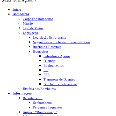
Sexta-feira, Agosto 7
Início
Bombeiros
Corpos de Bombeiros
Missão
Tipo de Meios
Legislação
Legislação Estruturante
Segurança contra Incêndios em Edificios
Incêndios Florestais
Bombeiros
Subsídios e Apoios
Quartéis
Equipamentos
EIP
FEB
Transporte de Doentes
Bombeiros Profissionais
História dos Bombeiros
Informações
Recrutamento
Ser bombeiro
Perguntas frequentes
Arquivo “Bombeiros.pt”