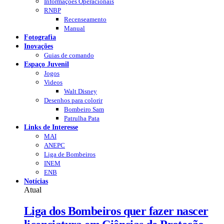
Informações Operacionais
RNBP
Recenseamento
Manual
Fotografia
Inovações
Guias de comando
Espaço Juvenil
Jogos
Videos
Walt Disney
Desenhos para colorir
Bombeiro Sam
Patrulha Pata
Links de Interesse
MAI
ANEPC
Liga de Bombeiros
INEM
ENB
Notícias
Atual
Liga dos Bombeiros quer fazer nascer