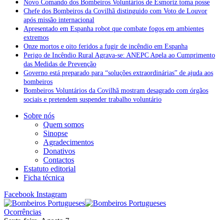
Novo Comando dos Bombeiros Voluntários de Esmoriz toma posse
Chefe dos Bombeiros da Covilhã distinguido com Voto de Louvor
após missão internacional
Apresentado em Espanha robot que combate fogos em ambientes
extremos
Onze mortos e oito feridos a fugir de incêndio em Espanha
Perigo de Incêndio Rural Agrava-se: ANEPC Apela ao Cumprimento
das Medidas de Prevenção
Governo está preparado para “soluções extraordinárias” de ajuda aos
bombeiros
Bombeiros Voluntários da Covilhã mostram desagrado com órgãos
sociais e pretendem suspender trabalho voluntário
Sobre nós
Quem somos
Sinopse
Agradecimentos
Donativos
Contactos
Estatuto editorial
Ficha técnica
Facebook
Instagram
Ocorrências