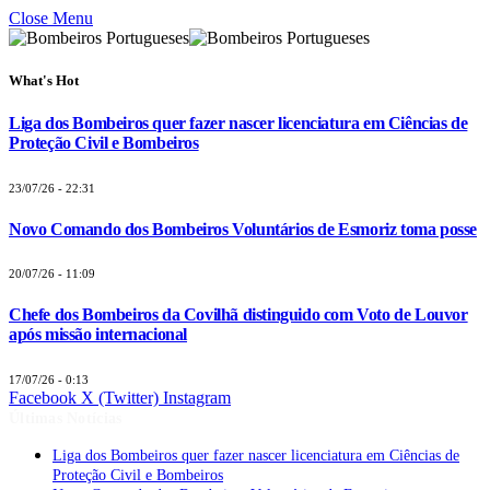
Close Menu
What's Hot
Liga dos Bombeiros quer fazer nascer licenciatura em Ciências de
Proteção Civil e Bombeiros
23/07/26 - 22:31
Novo Comando dos Bombeiros Voluntários de Esmoriz toma posse
20/07/26 - 11:09
Chefe dos Bombeiros da Covilhã distinguido com Voto de Louvor
após missão internacional
17/07/26 - 0:13
Facebook
X (Twitter)
Instagram
Últimas Notícias
Liga dos Bombeiros quer fazer nascer licenciatura em Ciências de
Proteção Civil e Bombeiros