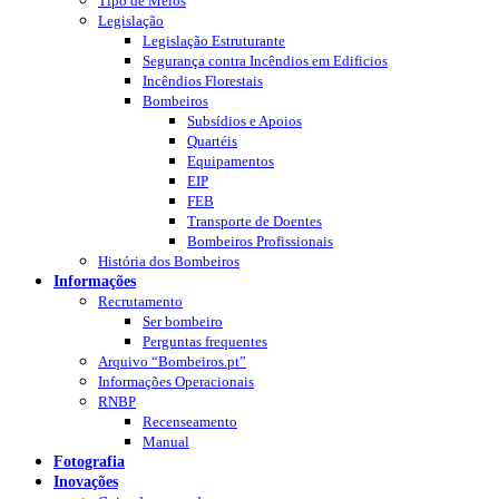
Tipo de Meios
Legislação
Legislação Estruturante
Segurança contra Incêndios em Edificios
Incêndios Florestais
Bombeiros
Subsídios e Apoios
Quartéis
Equipamentos
EIP
FEB
Transporte de Doentes
Bombeiros Profissionais
História dos Bombeiros
Informações
Recrutamento
Ser bombeiro
Perguntas frequentes
Arquivo “Bombeiros.pt”
Informações Operacionais
RNBP
Recenseamento
Manual
Fotografia
Inovações