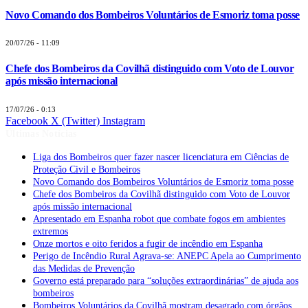
Novo Comando dos Bombeiros Voluntários de Esmoriz toma posse
20/07/26 - 11:09
Chefe dos Bombeiros da Covilhã distinguido com Voto de Louvor
após missão internacional
17/07/26 - 0:13
Facebook
X (Twitter)
Instagram
Últimas Notícias
Liga dos Bombeiros quer fazer nascer licenciatura em Ciências de
Proteção Civil e Bombeiros
Novo Comando dos Bombeiros Voluntários de Esmoriz toma posse
Chefe dos Bombeiros da Covilhã distinguido com Voto de Louvor
após missão internacional
Apresentado em Espanha robot que combate fogos em ambientes
extremos
Onze mortos e oito feridos a fugir de incêndio em Espanha
Perigo de Incêndio Rural Agrava-se: ANEPC Apela ao Cumprimento
das Medidas de Prevenção
Governo está preparado para “soluções extraordinárias” de ajuda aos
bombeiros
Bombeiros Voluntários da Covilhã mostram desagrado com órgãos