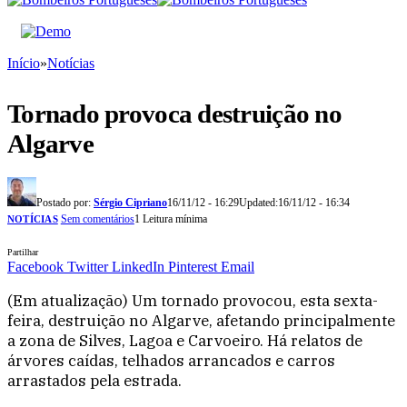
Início
»
Notícias
Tornado provoca destruição no
Algarve
Postado por:
Sérgio Cipriano
16/11/12 - 16:29
Updated:
16/11/12 - 16:34
Sem comentários
1 Leitura mínima
NOTÍCIAS
Partilhar
Facebook
Twitter
LinkedIn
Pinterest
Email
(Em atualização) Um tornado provocou, esta sexta-
feira, destruição no Algarve, afetando principalmente
a zona de Silves, Lagoa e Carvoeiro. Há relatos de
árvores caídas, telhados arrancados e carros
arrastados pela estrada.