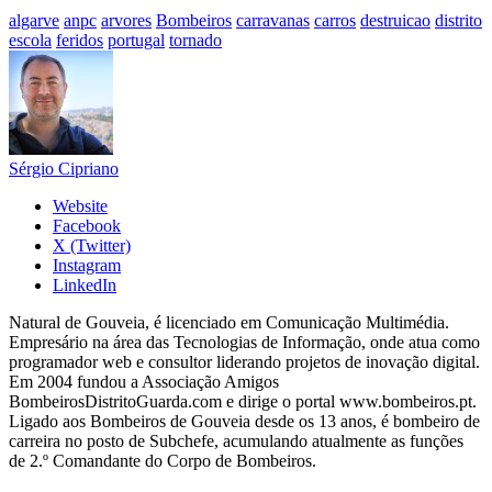
algarve
anpc
arvores
Bombeiros
carravanas
carros
destruicao
distrito
escola
feridos
portugal
tornado
Sérgio Cipriano
Website
Facebook
X (Twitter)
Instagram
LinkedIn
Natural de Gouveia, é licenciado em Comunicação Multimédia.
Empresário na área das Tecnologias de Informação, onde atua como
programador web e consultor liderando projetos de inovação digital.
Em 2004 fundou a Associação Amigos
BombeirosDistritoGuarda.com e dirige o portal www.bombeiros.pt.
Ligado aos Bombeiros de Gouveia desde os 13 anos, é bombeiro de
carreira no posto de Subchefe, acumulando atualmente as funções
de 2.º Comandante do Corpo de Bombeiros.