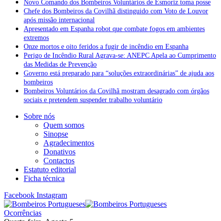
Novo Comando dos Bombeiros Voluntários de Esmoriz toma posse
Chefe dos Bombeiros da Covilhã distinguido com Voto de Louvor
após missão internacional
Apresentado em Espanha robot que combate fogos em ambientes
extremos
Onze mortos e oito feridos a fugir de incêndio em Espanha
Perigo de Incêndio Rural Agrava-se: ANEPC Apela ao Cumprimento
das Medidas de Prevenção
Governo está preparado para “soluções extraordinárias” de ajuda aos
bombeiros
Bombeiros Voluntários da Covilhã mostram desagrado com órgãos
sociais e pretendem suspender trabalho voluntário
Sobre nós
Quem somos
Sinopse
Agradecimentos
Donativos
Contactos
Estatuto editorial
Ficha técnica
Facebook
Instagram
Ocorrências