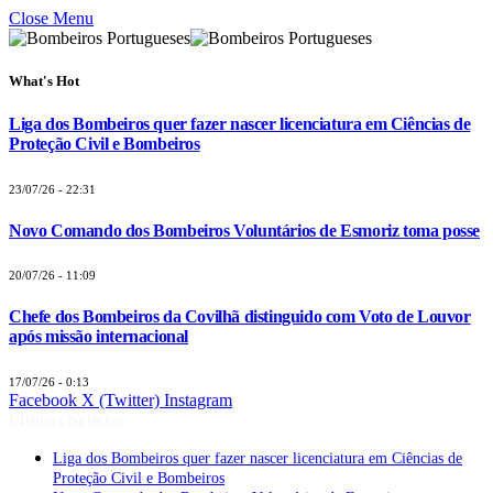
Close Menu
What's Hot
Liga dos Bombeiros quer fazer nascer licenciatura em Ciências de
Proteção Civil e Bombeiros
23/07/26 - 22:31
Novo Comando dos Bombeiros Voluntários de Esmoriz toma posse
20/07/26 - 11:09
Chefe dos Bombeiros da Covilhã distinguido com Voto de Louvor
após missão internacional
17/07/26 - 0:13
Facebook
X (Twitter)
Instagram
Últimas Notícias
Liga dos Bombeiros quer fazer nascer licenciatura em Ciências de
Proteção Civil e Bombeiros