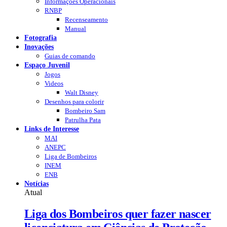
Informações Operacionais
RNBP
Recenseamento
Manual
Fotografia
Inovações
Guias de comando
Espaço Juvenil
Jogos
Videos
Walt Disney
Desenhos para colorir
Bombeiro Sam
Patrulha Pata
Links de Interesse
MAI
ANEPC
Liga de Bombeiros
INEM
ENB
Notícias
Atual
Liga dos Bombeiros quer fazer nascer