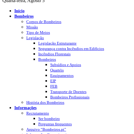
Quarta-feira, Agosto 5
Início
Bombeiros
Corpos de Bombeiros
Missão
Tipo de Meios
Legislação
Legislação Estruturante
Segurança contra Incêndios em Edificios
Incêndios Florestais
Bombeiros
Subsídios e Apoios
Quartéis
Equipamentos
EIP
FEB
Transporte de Doentes
Bombeiros Profissionais
História dos Bombeiros
Informações
Recrutamento
Ser bombeiro
Perguntas frequentes
Arquivo “Bombeiros.pt”