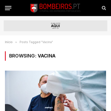
Início
»
Posts Tagged "Vacina"
BROWSING:
VACINA