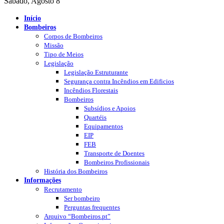
Sábado, Agosto 8
Início
Bombeiros
Corpos de Bombeiros
Missão
Tipo de Meios
Legislação
Legislação Estruturante
Segurança contra Incêndios em Edificios
Incêndios Florestais
Bombeiros
Subsídios e Apoios
Quartéis
Equipamentos
EIP
FEB
Transporte de Doentes
Bombeiros Profissionais
História dos Bombeiros
Informações
Recrutamento
Ser bombeiro
Perguntas frequentes
Arquivo “Bombeiros.pt”