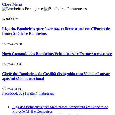
Close Menu
What's Hot
Liga dos Bombeiros quer fazer nascer licenciatura em Ciências de
Proteção Civil e Bombeiros
23/07/26 - 22:31
Novo Comando dos Bombeiros Voluntários de Esmoriz toma posse
20/07/26 - 11:09
Chefe dos Bombeiros da Covilhã distinguido com Voto de Louvor
após missão internacional
17/07/26 - 0:13
Facebook
X (Twitter)
Instagram
Últimas Notícias
Liga dos Bombeiros quer fazer nascer licenciatura em Ciências de
Proteção Civil e Bombeiros