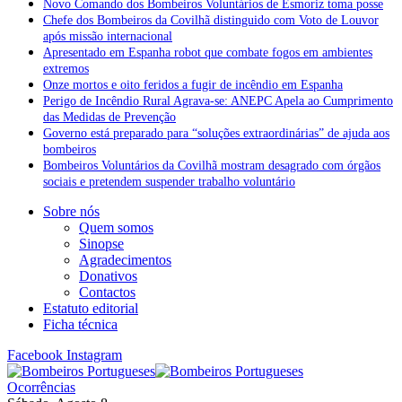
Novo Comando dos Bombeiros Voluntários de Esmoriz toma posse
Chefe dos Bombeiros da Covilhã distinguido com Voto de Louvor
após missão internacional
Apresentado em Espanha robot que combate fogos em ambientes
extremos
Onze mortos e oito feridos a fugir de incêndio em Espanha
Perigo de Incêndio Rural Agrava-se: ANEPC Apela ao Cumprimento
das Medidas de Prevenção
Governo está preparado para “soluções extraordinárias” de ajuda aos
bombeiros
Bombeiros Voluntários da Covilhã mostram desagrado com órgãos
sociais e pretendem suspender trabalho voluntário
Sobre nós
Quem somos
Sinopse
Agradecimentos
Donativos
Contactos
Estatuto editorial
Ficha técnica
Facebook
Instagram
Ocorrências