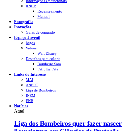
Informações Operacionais
RNBP
Recenseamento
Manual
Fotografia
Inovações
Guias de comando
Espaço Juvenil
Jogos
Videos
Walt Disney
Desenhos para colorir
Bombeiro Sam
Patrulha Pata
Links de Interesse
MAI
ANEPC
Liga de Bombeiros
INEM
ENB
Notícias
Atual
Liga dos Bombeiros quer fazer nascer