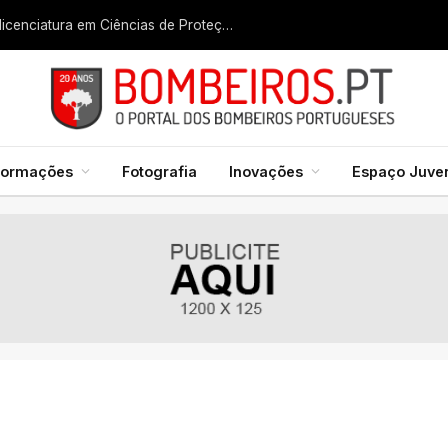
Liga dos Bombeiros quer fazer nascer licenciatura em Ciências de Proteção Civil e Bombeiros
formações
Fotografia
Inovações
Espaço Juven