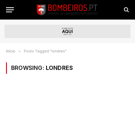
Início
»
Posts Tagged "londres"
BROWSING:
LONDRES