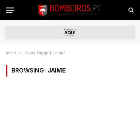
Início
»
Posts Tagged "jaime"
BROWSING:
JAIME