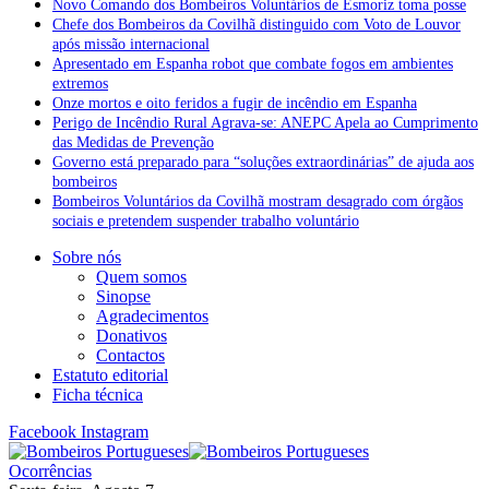
Novo Comando dos Bombeiros Voluntários de Esmoriz toma posse
Chefe dos Bombeiros da Covilhã distinguido com Voto de Louvor
após missão internacional
Apresentado em Espanha robot que combate fogos em ambientes
extremos
Onze mortos e oito feridos a fugir de incêndio em Espanha
Perigo de Incêndio Rural Agrava-se: ANEPC Apela ao Cumprimento
das Medidas de Prevenção
Governo está preparado para “soluções extraordinárias” de ajuda aos
bombeiros
Bombeiros Voluntários da Covilhã mostram desagrado com órgãos
sociais e pretendem suspender trabalho voluntário
Sobre nós
Quem somos
Sinopse
Agradecimentos
Donativos
Contactos
Estatuto editorial
Ficha técnica
Facebook
Instagram
Ocorrências