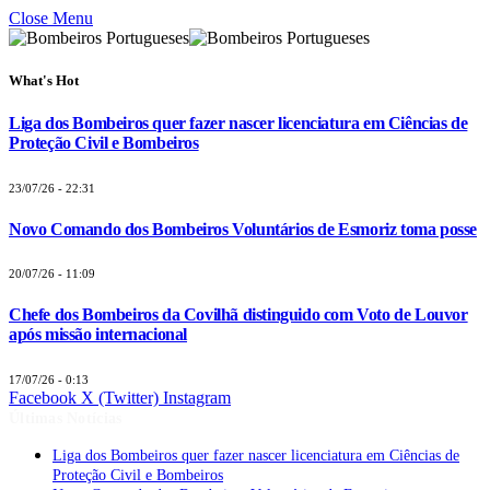
Close Menu
What's Hot
Liga dos Bombeiros quer fazer nascer licenciatura em Ciências de
Proteção Civil e Bombeiros
23/07/26 - 22:31
Novo Comando dos Bombeiros Voluntários de Esmoriz toma posse
20/07/26 - 11:09
Chefe dos Bombeiros da Covilhã distinguido com Voto de Louvor
após missão internacional
17/07/26 - 0:13
Facebook
X (Twitter)
Instagram
Últimas Notícias
Liga dos Bombeiros quer fazer nascer licenciatura em Ciências de
Proteção Civil e Bombeiros