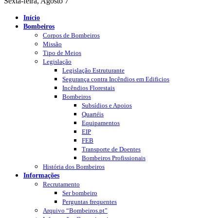
Sexta-feira, Agosto 7
Início
Bombeiros
Corpos de Bombeiros
Missão
Tipo de Meios
Legislação
Legislação Estruturante
Segurança contra Incêndios em Edificios
Incêndios Florestais
Bombeiros
Subsídios e Apoios
Quartéis
Equipamentos
EIP
FEB
Transporte de Doentes
Bombeiros Profissionais
História dos Bombeiros
Informações
Recrutamento
Ser bombeiro
Perguntas frequentes
Arquivo “Bombeiros.pt”