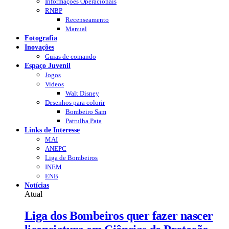
Informações Operacionais
RNBP
Recenseamento
Manual
Fotografia
Inovações
Guias de comando
Espaço Juvenil
Jogos
Videos
Walt Disney
Desenhos para colorir
Bombeiro Sam
Patrulha Pata
Links de Interesse
MAI
ANEPC
Liga de Bombeiros
INEM
ENB
Notícias
Atual
Liga dos Bombeiros quer fazer nascer