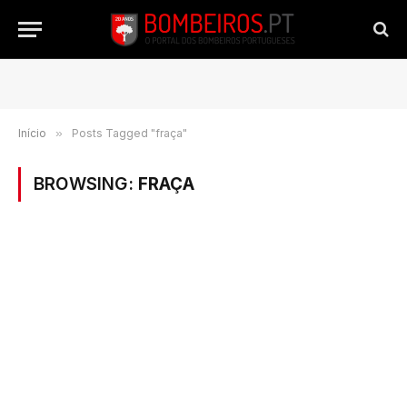
Início
»
Posts Tagged "fraça"
BROWSING:
FRAÇA