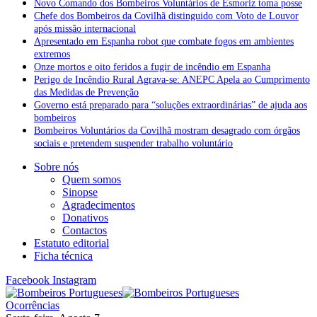
Novo Comando dos Bombeiros Voluntários de Esmoriz toma posse
Chefe dos Bombeiros da Covilhã distinguido com Voto de Louvor
após missão internacional
Apresentado em Espanha robot que combate fogos em ambientes
extremos
Onze mortos e oito feridos a fugir de incêndio em Espanha
Perigo de Incêndio Rural Agrava-se: ANEPC Apela ao Cumprimento
das Medidas de Prevenção
Governo está preparado para “soluções extraordinárias” de ajuda aos
bombeiros
Bombeiros Voluntários da Covilhã mostram desagrado com órgãos
sociais e pretendem suspender trabalho voluntário
Sobre nós
Quem somos
Sinopse
Agradecimentos
Donativos
Contactos
Estatuto editorial
Ficha técnica
Facebook
Instagram
Ocorrências