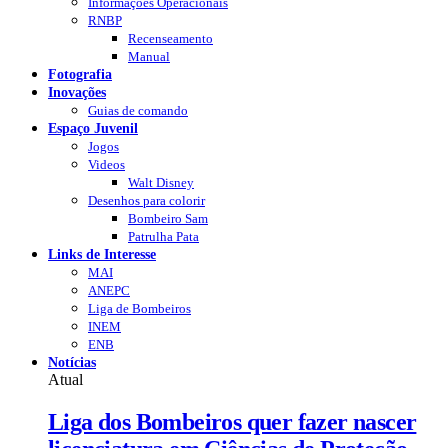
Informações Operacionais
RNBP
Recenseamento
Manual
Fotografia
Inovações
Guias de comando
Espaço Juvenil
Jogos
Videos
Walt Disney
Desenhos para colorir
Bombeiro Sam
Patrulha Pata
Links de Interesse
MAI
ANEPC
Liga de Bombeiros
INEM
ENB
Notícias
Atual
Liga dos Bombeiros quer fazer nascer