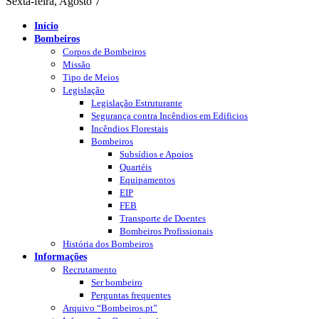
Sexta-feira, Agosto 7
Início
Bombeiros
Corpos de Bombeiros
Missão
Tipo de Meios
Legislação
Legislação Estruturante
Segurança contra Incêndios em Edificios
Incêndios Florestais
Bombeiros
Subsídios e Apoios
Quartéis
Equipamentos
EIP
FEB
Transporte de Doentes
Bombeiros Profissionais
História dos Bombeiros
Informações
Recrutamento
Ser bombeiro
Perguntas frequentes
Arquivo “Bombeiros.pt”