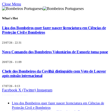
Close Menu
What's Hot
Liga dos Bombeiros quer fazer nascer licenciatura em Ciências de
Proteção Civil e Bombeiros
23/07/26 - 22:31
Novo Comando dos Bombeiros Voluntários de Esmoriz toma posse
20/07/26 - 11:09
Chefe dos Bombeiros da Covilhã distinguido com Voto de Louvor
após missão internacional
17/07/26 - 0:13
Facebook
X (Twitter)
Instagram
Últimas Notícias
Liga dos Bombeiros quer fazer nascer licenciatura em Ciências de
Proteção Civil e Bombeiros