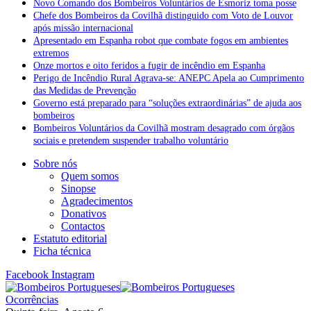
Novo Comando dos Bombeiros Voluntários de Esmoriz toma posse
Chefe dos Bombeiros da Covilhã distinguido com Voto de Louvor
após missão internacional
Apresentado em Espanha robot que combate fogos em ambientes
extremos
Onze mortos e oito feridos a fugir de incêndio em Espanha
Perigo de Incêndio Rural Agrava-se: ANEPC Apela ao Cumprimento
das Medidas de Prevenção
Governo está preparado para “soluções extraordinárias” de ajuda aos
bombeiros
Bombeiros Voluntários da Covilhã mostram desagrado com órgãos
sociais e pretendem suspender trabalho voluntário
Sobre nós
Quem somos
Sinopse
Agradecimentos
Donativos
Contactos
Estatuto editorial
Ficha técnica
Facebook
Instagram
Ocorrências