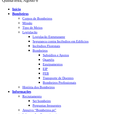
Quinta-feira, Agosto 6
Início
Bombeiros
Corpos de Bombeiros
Missão
Tipo de Meios
Legislação
Legislação Estruturante
Segurança contra Incêndios em Edificios
Incêndios Florestais
Bombeiros
Subsídios e Apoios
Quartéis
Equipamentos
EIP
FEB
Transporte de Doentes
Bombeiros Profissionais
História dos Bombeiros
Informações
Recrutamento
Ser bombeiro
Perguntas frequentes
Arquivo “Bombeiros.pt”