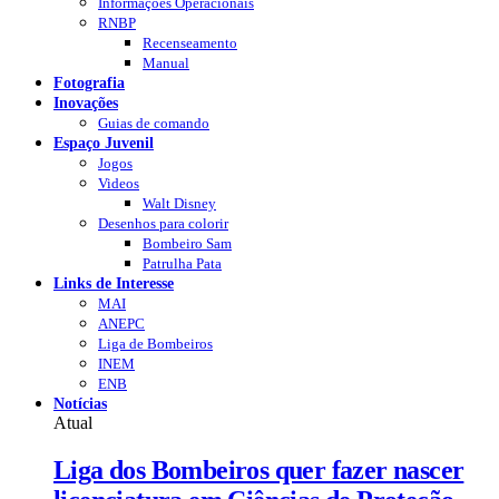
Informações Operacionais
RNBP
Recenseamento
Manual
Fotografia
Inovações
Guias de comando
Espaço Juvenil
Jogos
Videos
Walt Disney
Desenhos para colorir
Bombeiro Sam
Patrulha Pata
Links de Interesse
MAI
ANEPC
Liga de Bombeiros
INEM
ENB
Notícias
Atual
Liga dos Bombeiros quer fazer nascer