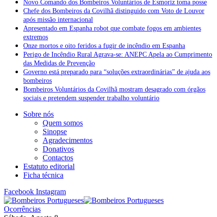
Novo Comando dos Bombeiros Voluntários de Esmoriz toma posse
Chefe dos Bombeiros da Covilhã distinguido com Voto de Louvor
após missão internacional
Apresentado em Espanha robot que combate fogos em ambientes
extremos
Onze mortos e oito feridos a fugir de incêndio em Espanha
Perigo de Incêndio Rural Agrava-se: ANEPC Apela ao Cumprimento
das Medidas de Prevenção
Governo está preparado para “soluções extraordinárias” de ajuda aos
bombeiros
Bombeiros Voluntários da Covilhã mostram desagrado com órgãos
sociais e pretendem suspender trabalho voluntário
Sobre nós
Quem somos
Sinopse
Agradecimentos
Donativos
Contactos
Estatuto editorial
Ficha técnica
Facebook
Instagram
Ocorrências