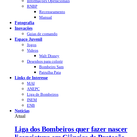
Informações Operacionais
RNBP
Recenseamento
Manual
Fotografia
Inovações
Guias de comando
Espaço Juvenil
Jogos
Videos
Walt Disney
Desenhos para colorir
Bombeiro Sam
Patrulha Pata
Links de Interesse
MAI
ANEPC
Liga de Bombeiros
INEM
ENB
Notícias
Atual
Liga dos Bombeiros quer fazer nascer