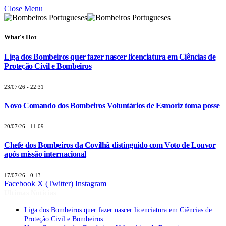
Close Menu
What's Hot
Liga dos Bombeiros quer fazer nascer licenciatura em Ciências de
Proteção Civil e Bombeiros
23/07/26 - 22:31
Novo Comando dos Bombeiros Voluntários de Esmoriz toma posse
20/07/26 - 11:09
Chefe dos Bombeiros da Covilhã distinguido com Voto de Louvor
após missão internacional
17/07/26 - 0:13
Facebook
X (Twitter)
Instagram
Últimas Notícias
Liga dos Bombeiros quer fazer nascer licenciatura em Ciências de
Proteção Civil e Bombeiros