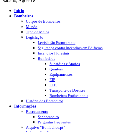
Sábado, Agosto 8
Início
Bombeiros
Corpos de Bombeiros
Missão
Tipo de Meios
Legislação
Legislação Estruturante
Segurança contra Incêndios em Edificios
Incêndios Florestais
Bombeiros
Subsídios e Apoios
Quartéis
Equipamentos
EIP
FEB
Transporte de Doentes
Bombeiros Profissionais
História dos Bombeiros
Informações
Recrutamento
Ser bombeiro
Perguntas frequentes
Arquivo “Bombeiros.pt”