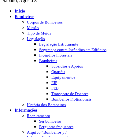
Sábado, Agosto 8
Início
Bombeiros
Corpos de Bombeiros
Missão
Tipo de Meios
Legislação
Legislação Estruturante
Segurança contra Incêndios em Edificios
Incêndios Florestais
Bombeiros
Subsídios e Apoios
Quartéis
Equipamentos
EIP
FEB
Transporte de Doentes
Bombeiros Profissionais
História dos Bombeiros
Informações
Recrutamento
Ser bombeiro
Perguntas frequentes
Arquivo “Bombeiros.pt”