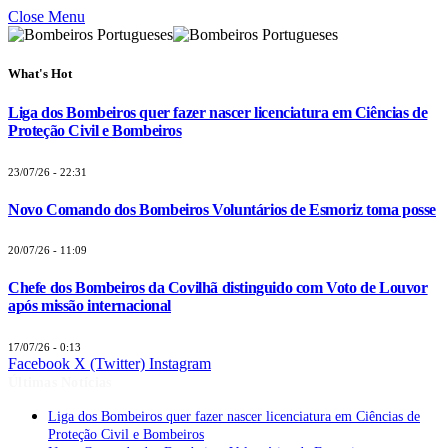
Close Menu
What's Hot
Liga dos Bombeiros quer fazer nascer licenciatura em Ciências de
Proteção Civil e Bombeiros
23/07/26 - 22:31
Novo Comando dos Bombeiros Voluntários de Esmoriz toma posse
20/07/26 - 11:09
Chefe dos Bombeiros da Covilhã distinguido com Voto de Louvor
após missão internacional
17/07/26 - 0:13
Facebook
X (Twitter)
Instagram
Últimas Notícias
Liga dos Bombeiros quer fazer nascer licenciatura em Ciências de
Proteção Civil e Bombeiros