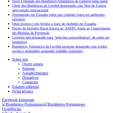
Novo Comando dos Bombeiros Voluntários de Esmoriz toma posse
Chefe dos Bombeiros da Covilhã distinguido com Voto de Louvor
após missão internacional
Apresentado em Espanha robot que combate fogos em ambientes
extremos
Onze mortos e oito feridos a fugir de incêndio em Espanha
Perigo de Incêndio Rural Agrava-se: ANEPC Apela ao Cumprimento
das Medidas de Prevenção
Governo está preparado para “soluções extraordinárias” de ajuda aos
bombeiros
Bombeiros Voluntários da Covilhã mostram desagrado com órgãos
sociais e pretendem suspender trabalho voluntário
Sobre nós
Quem somos
Sinopse
Agradecimentos
Donativos
Contactos
Estatuto editorial
Ficha técnica
Facebook
Instagram
Ocorrências