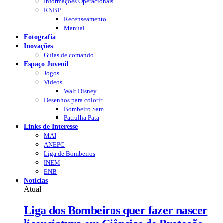
Informações Operacionais
RNBP
Recenseamento
Manual
Fotografia
Inovações
Guias de comando
Espaço Juvenil
Jogos
Videos
Walt Disney
Desenhos para colorir
Bombeiro Sam
Patrulha Pata
Links de Interesse
MAI
ANEPC
Liga de Bombeiros
INEM
ENB
Notícias
Atual
Liga dos Bombeiros quer fazer nascer