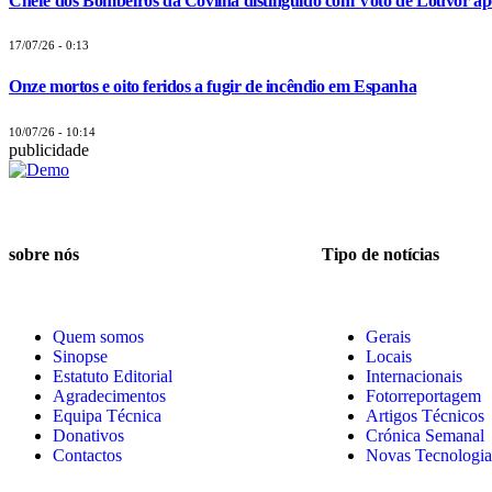
Chefe dos Bombeiros da Covilhã distinguido com Voto de Louvor apó
17/07/26 - 0:13
Onze mortos e oito feridos a fugir de incêndio em Espanha
10/07/26 - 10:14
publicidade
sobre nós
Tipo de notícias
Quem somos
Gerais
Sinopse
Locais
Estatuto Editorial
Internacionais
Agradecimentos
Fotorreportagem
Equipa Técnica
Artigos Técnicos
Donativos
Crónica Semanal
Contactos
Novas Tecnologia