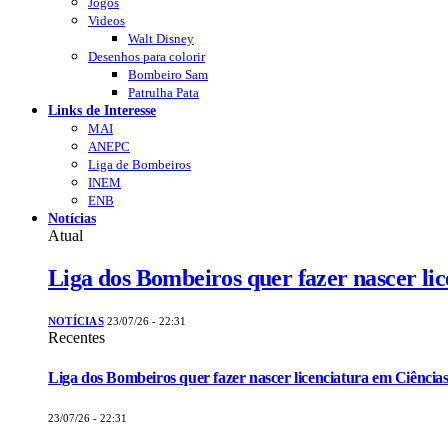
Jogos
Videos
Walt Disney
Desenhos para colorir
Bombeiro Sam
Patrulha Pata
Links de Interesse
MAI
ANEPC
Liga de Bombeiros
INEM
ENB
Notícias
Atual
Liga dos Bombeiros quer fazer nascer li
NOTÍCIAS
23/07/26 - 22:31
Recentes
Liga dos Bombeiros quer fazer nascer licenciatura em Ciências
23/07/26 - 22:31