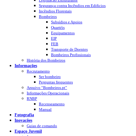
Legislação Estruturante
Segurança contra Incêndios em Edificios
Incêndios Florestais
Bombeiros
Subsídios e Apoios
Quartéis
Equipamentos
EIP
FEB
Transporte de Doentes
Bombeiros Profissionais
História dos Bombeiros
Informações
Recrutamento
Ser bombeiro
Perguntas frequentes
Arquivo “Bombeiros.pt”
Informações Operacionais
RNBP
Recenseamento
Manual
Fotografia
Inovações
Guias de comando
Espaço Juvenil