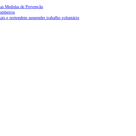
as Medidas de Prevenção
bombeiros
is e pretendem suspender trabalho voluntário