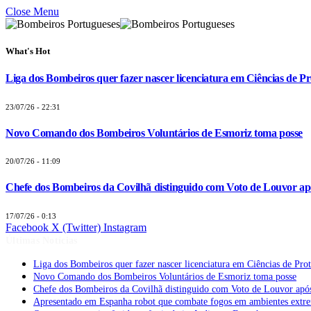
Close Menu
What's Hot
Liga dos Bombeiros quer fazer nascer licenciatura em Ciências de Pr
23/07/26 - 22:31
Novo Comando dos Bombeiros Voluntários de Esmoriz toma posse
20/07/26 - 11:09
Chefe dos Bombeiros da Covilhã distinguido com Voto de Louvor apó
17/07/26 - 0:13
Facebook
X (Twitter)
Instagram
Últimas Notícias
Liga dos Bombeiros quer fazer nascer licenciatura em Ciências de Pro
Novo Comando dos Bombeiros Voluntários de Esmoriz toma posse
Chefe dos Bombeiros da Covilhã distinguido com Voto de Louvor após
Apresentado em Espanha robot que combate fogos em ambientes extr