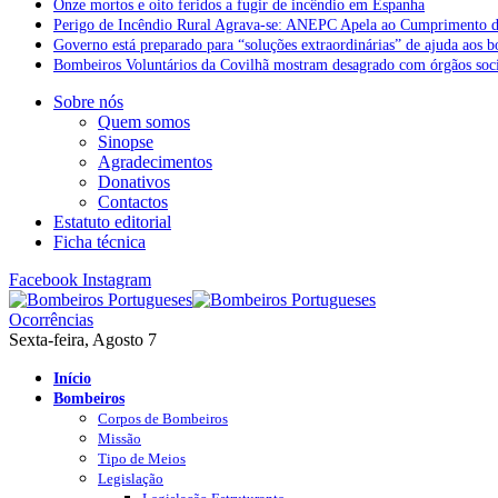
Onze mortos e oito feridos a fugir de incêndio em Espanha
Perigo de Incêndio Rural Agrava-se: ANEPC Apela ao Cumprimento d
Governo está preparado para “soluções extraordinárias” de ajuda aos 
Bombeiros Voluntários da Covilhã mostram desagrado com órgãos socia
Sobre nós
Quem somos
Sinopse
Agradecimentos
Donativos
Contactos
Estatuto editorial
Ficha técnica
Facebook
Instagram
Ocorrências
Sexta-feira, Agosto 7
Início
Bombeiros
Corpos de Bombeiros
Missão
Tipo de Meios
Legislação