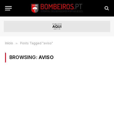
Início
»
Posts Tagged "aviso"
BROWSING:
AVISO