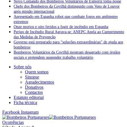
Novo Comando dos Bombeiros Voluntários de Esmoriz toma posse
Chefe dos Bombeiros da Covilhã distinguido com Voto de Louvor
após missão internacional
Apresentado em Espanha robot que combate fogos em ambientes
extremos
Onze mortos e oito feridos a fugir de incêndio em Espanha
Perigo de Incêndio Rural Agrava-se: ANEPC Apela ao Cumprimento
das Medidas de Prevenção
Governo está preparado para “soluções extraordinárias” de ajuda aos
bombeiros
Bombeiros Voluntários da Covilhã mostram desagrado com órgãos
sociais e pretendem suspender trabalho voluntário
Sobre nós
Quem somos
Sinopse
Agradecimentos
Donativos
Contactos
Estatuto editorial
Ficha técnica
Facebook
Instagram
Ocorrências