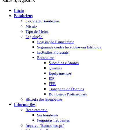
Sábado, Agosto 8
Início
Bombeiros
Corpos de Bombeiros
Missão
Tipo de Meios
Legislação
Legislação Estruturante
Segurança contra Incêndios em Edificios
Incêndios Florestais
Bombeiros
Subsídios e Apoios
Quartéis
Equipamentos
EIP
FEB
Transporte de Doentes
Bombeiros Profissionais
História dos Bombeiros
Informações
Recrutamento
Ser bombeiro
Perguntas frequentes
Arquivo “Bombeiros.pt”