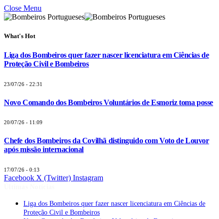
Close Menu
What's Hot
Liga dos Bombeiros quer fazer nascer licenciatura em Ciências de
Proteção Civil e Bombeiros
23/07/26 - 22:31
Novo Comando dos Bombeiros Voluntários de Esmoriz toma posse
20/07/26 - 11:09
Chefe dos Bombeiros da Covilhã distinguido com Voto de Louvor
após missão internacional
17/07/26 - 0:13
Facebook
X (Twitter)
Instagram
Últimas Notícias
Liga dos Bombeiros quer fazer nascer licenciatura em Ciências de
Proteção Civil e Bombeiros