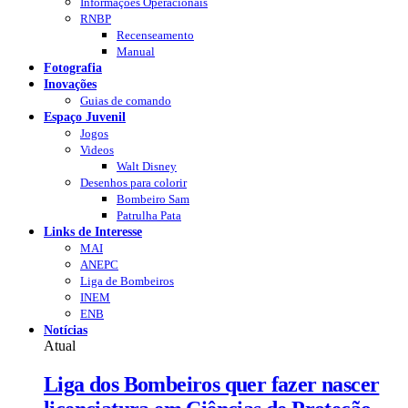
Informações Operacionais
RNBP
Recenseamento
Manual
Fotografia
Inovações
Guias de comando
Espaço Juvenil
Jogos
Videos
Walt Disney
Desenhos para colorir
Bombeiro Sam
Patrulha Pata
Links de Interesse
MAI
ANEPC
Liga de Bombeiros
INEM
ENB
Notícias
Atual
Liga dos Bombeiros quer fazer nascer