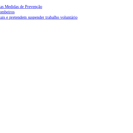
as Medidas de Prevenção
bombeiros
is e pretendem suspender trabalho voluntário