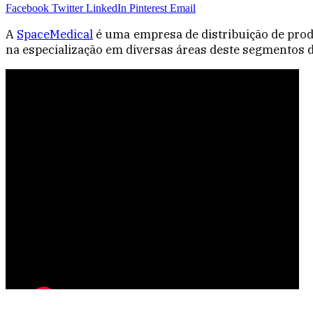
Facebook
Twitter
LinkedIn
Pinterest
Email
A
SpaceMedical
é uma empresa de distribuição de prod
na especialização em diversas áreas deste segmentos 