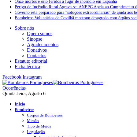
Onze mortos e oito feridos a fugir de incêndio em Espanha
Perigo de Incêndio Rural Agrava-se: ANEPC Apela ao Cumprimento d
Governo está preparado para “soluções extraordinárias” de ajuda aos 
Bombeiros Voluntários da Covilhã mostram desagrado com órgãos socia
Sobre nós
Quem somos
Sinopse
Agradecimentos
Donativos
Contactos
Estatuto editorial
Ficha técnica
Facebook
Instagram
Ocorrências
Quinta-feira, Agosto 6
Início
Bombeiros
Corpos de Bombeiros
Missão
Tipo de Meios
Legislação