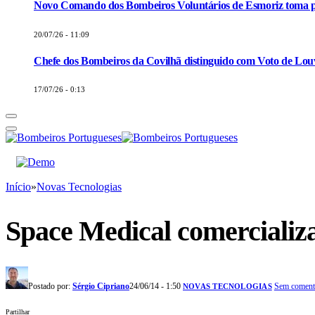
Novo Comando dos Bombeiros Voluntários de Esmoriz toma p
20/07/26 - 11:09
Chefe dos Bombeiros da Covilhã distinguido com Voto de Louv
17/07/26 - 0:13
Início
»
Novas Tecnologias
Space Medical comercializ
Postado por:
Sérgio Cipriano
24/06/14 - 1:50
Sem coment
NOVAS TECNOLOGIAS
Partilhar