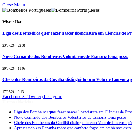
Close Menu
What's Hot
Liga dos Bombeiros quer fazer nascer licenciatura em Ciências de Pr
23/07/26 - 22:31
Novo Comando dos Bombeiros Voluntários de Esmoriz toma posse
20/07/26 - 11:09
Chefe dos Bombeiros da Covilhã distinguido com Voto de Louvor apó
17/07/26 - 0:13
Facebook
X (Twitter)
Instagram
Últimas Notícias
Liga dos Bombeiros quer fazer nascer licenciatura em Ciências de Pro
Novo Comando dos Bombeiros Voluntários de Esmoriz toma posse
Chefe dos Bombeiros da Covilhã distinguido com Voto de Louvor após
Apresentado em Espanha robot que combate fogos em ambientes extr