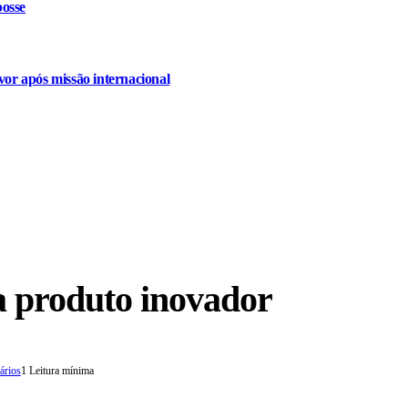
osse
or após missão internacional
a produto inovador
ários
1 Leitura mínima