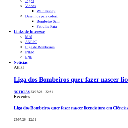
Jogos
Videos
Walt Disney
Desenhos para colorir
Bombeiro Sam
Patrulha Pata
Links de Interesse
MAI
ANEPC
Liga de Bombeiros
INEM
ENB
Notícias
Atual
Liga dos Bombeiros quer fazer nascer li
NOTÍCIAS
23/07/26 - 22:31
Recentes
Liga dos Bombeiros quer fazer nascer licenciatura em Ciências
23/07/26 - 22:31