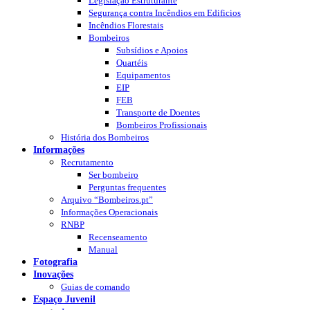
Legislação Estruturante
Segurança contra Incêndios em Edificios
Incêndios Florestais
Bombeiros
Subsídios e Apoios
Quartéis
Equipamentos
EIP
FEB
Transporte de Doentes
Bombeiros Profissionais
História dos Bombeiros
Informações
Recrutamento
Ser bombeiro
Perguntas frequentes
Arquivo “Bombeiros.pt”
Informações Operacionais
RNBP
Recenseamento
Manual
Fotografia
Inovações
Guias de comando
Espaço Juvenil