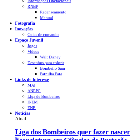
Informações Operacionais
RNBP
Recenseamento
Manual
Fotografia
Inovações
Guias de comando
Espaço Juvenil
Jogos
Videos
Walt Disney
Desenhos para colorir
Bombeiro Sam
Patrulha Pata
Links de Interesse
MAI
ANEPC
Liga de Bombeiros
INEM
ENB
Notícias
Atual
Liga dos Bombeiros quer fazer nascer