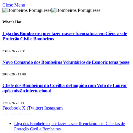
Close Menu
What's Hot
Liga dos Bombeiros quer fazer nascer licenciatura em Ciências de
Proteção Civil e Bombeiros
23/07/26 - 22:31
Novo Comando dos Bombeiros Voluntários de Esmoriz toma posse
20/07/26 - 11:09
Chefe dos Bombeiros da Covilhã distinguido com Voto de Louvor
após missão internacional
17/07/26 - 0:13
Facebook
X (Twitter)
Instagram
Últimas Notícias
Liga dos Bombeiros quer fazer nascer licenciatura em Ciências de
Proteção Civil e Bombeiros