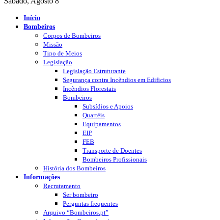
Sábado, Agosto 8
Início
Bombeiros
Corpos de Bombeiros
Missão
Tipo de Meios
Legislação
Legislação Estruturante
Segurança contra Incêndios em Edificios
Incêndios Florestais
Bombeiros
Subsídios e Apoios
Quartéis
Equipamentos
EIP
FEB
Transporte de Doentes
Bombeiros Profissionais
História dos Bombeiros
Informações
Recrutamento
Ser bombeiro
Perguntas frequentes
Arquivo “Bombeiros.pt”