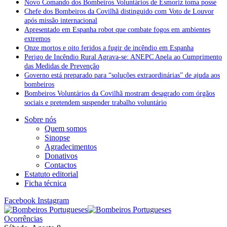
Novo Comando dos Bombeiros Voluntários de Esmoriz toma posse
Chefe dos Bombeiros da Covilhã distinguido com Voto de Louvor
após missão internacional
Apresentado em Espanha robot que combate fogos em ambientes
extremos
Onze mortos e oito feridos a fugir de incêndio em Espanha
Perigo de Incêndio Rural Agrava-se: ANEPC Apela ao Cumprimento
das Medidas de Prevenção
Governo está preparado para “soluções extraordinárias” de ajuda aos
bombeiros
Bombeiros Voluntários da Covilhã mostram desagrado com órgãos
sociais e pretendem suspender trabalho voluntário
Sobre nós
Quem somos
Sinopse
Agradecimentos
Donativos
Contactos
Estatuto editorial
Ficha técnica
Facebook
Instagram
Ocorrências