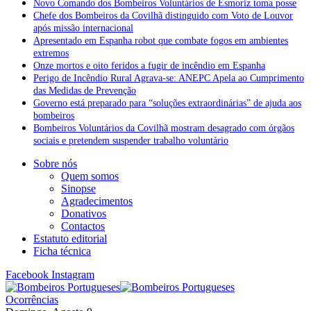
Novo Comando dos Bombeiros Voluntários de Esmoriz toma posse
Chefe dos Bombeiros da Covilhã distinguido com Voto de Louvor
após missão internacional
Apresentado em Espanha robot que combate fogos em ambientes
extremos
Onze mortos e oito feridos a fugir de incêndio em Espanha
Perigo de Incêndio Rural Agrava-se: ANEPC Apela ao Cumprimento
das Medidas de Prevenção
Governo está preparado para “soluções extraordinárias” de ajuda aos
bombeiros
Bombeiros Voluntários da Covilhã mostram desagrado com órgãos
sociais e pretendem suspender trabalho voluntário
Sobre nós
Quem somos
Sinopse
Agradecimentos
Donativos
Contactos
Estatuto editorial
Ficha técnica
Facebook
Instagram
Ocorrências