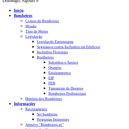
Domingo, Agosto 9
Início
Bombeiros
Corpos de Bombeiros
Missão
Tipo de Meios
Legislação
Legislação Estruturante
Segurança contra Incêndios em Edificios
Incêndios Florestais
Bombeiros
Subsídios e Apoios
Quartéis
Equipamentos
EIP
FEB
Transporte de Doentes
Bombeiros Profissionais
História dos Bombeiros
Informações
Recrutamento
Ser bombeiro
Perguntas frequentes
Arquivo “Bombeiros.pt”