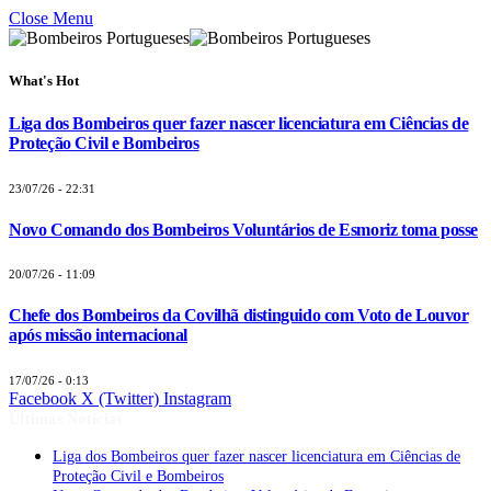
Close Menu
What's Hot
Liga dos Bombeiros quer fazer nascer licenciatura em Ciências de
Proteção Civil e Bombeiros
23/07/26 - 22:31
Novo Comando dos Bombeiros Voluntários de Esmoriz toma posse
20/07/26 - 11:09
Chefe dos Bombeiros da Covilhã distinguido com Voto de Louvor
após missão internacional
17/07/26 - 0:13
Facebook
X (Twitter)
Instagram
Últimas Notícias
Liga dos Bombeiros quer fazer nascer licenciatura em Ciências de
Proteção Civil e Bombeiros