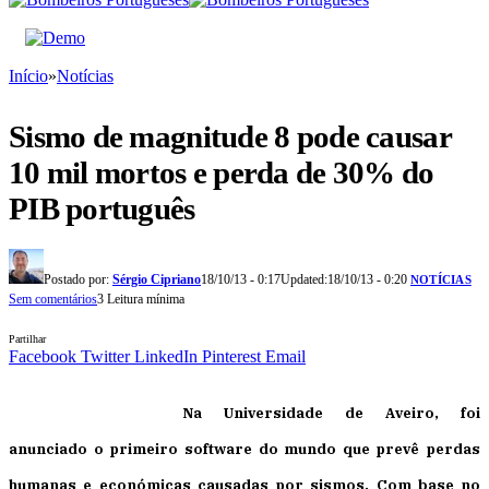
Início
»
Notícias
Sismo de magnitude 8 pode causar
10 mil mortos e perda de 30% do
PIB português
Postado por:
Sérgio Cipriano
18/10/13 - 0:17
Updated:
18/10/13 - 0:20
NOTÍCIAS
Sem comentários
3 Leitura mínima
Partilhar
Facebook
Twitter
LinkedIn
Pinterest
Email
Na Universidade de Aveiro, foi
anunciado o primeiro software do mundo que prevê perdas
humanas e económicas causadas por sismos. Com base no