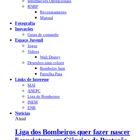
Informações Operacionais
RNBP
Recenseamento
Manual
Fotografia
Inovações
Guias de comando
Espaço Juvenil
Jogos
Videos
Walt Disney
Desenhos para colorir
Bombeiro Sam
Patrulha Pata
Links de Interesse
MAI
ANEPC
Liga de Bombeiros
INEM
ENB
Notícias
Atual
Liga dos Bombeiros quer fazer nascer