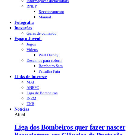
Informações Operacionais
RNBP
Recenseamento
Manual
Fotografia
Inovações
Guias de comando
Espaço Juvenil
Jogos
Videos
Walt Disney
Desenhos para colorir
Bombeiro Sam
Patrulha Pata
Links de Interesse
MAI
ANEPC
Liga de Bombeiros
INEM
ENB
Notícias
Atual
Liga dos Bombeiros quer fazer nascer