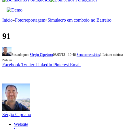
Início
»
Fotorreportagem
»
Simulacro em comboio no Barreiro
91
Postado por:
Sérgio Cipriano
08/03/13 - 10:46
Sem comentários
1 Leitura mínima
Partilhar
Facebook
Twitter
LinkedIn
Pinterest
Email
Sérgio Cipriano
Website