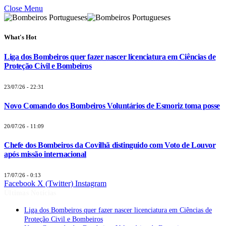
Close Menu
What's Hot
Liga dos Bombeiros quer fazer nascer licenciatura em Ciências de
Proteção Civil e Bombeiros
23/07/26 - 22:31
Novo Comando dos Bombeiros Voluntários de Esmoriz toma posse
20/07/26 - 11:09
Chefe dos Bombeiros da Covilhã distinguido com Voto de Louvor
após missão internacional
17/07/26 - 0:13
Facebook
X (Twitter)
Instagram
Últimas Notícias
Liga dos Bombeiros quer fazer nascer licenciatura em Ciências de
Proteção Civil e Bombeiros