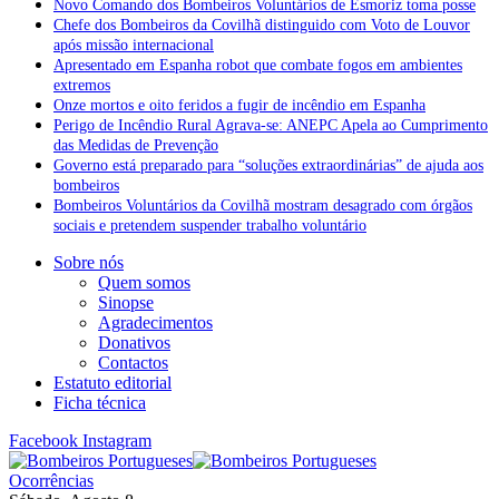
Novo Comando dos Bombeiros Voluntários de Esmoriz toma posse
Chefe dos Bombeiros da Covilhã distinguido com Voto de Louvor
após missão internacional
Apresentado em Espanha robot que combate fogos em ambientes
extremos
Onze mortos e oito feridos a fugir de incêndio em Espanha
Perigo de Incêndio Rural Agrava-se: ANEPC Apela ao Cumprimento
das Medidas de Prevenção
Governo está preparado para “soluções extraordinárias” de ajuda aos
bombeiros
Bombeiros Voluntários da Covilhã mostram desagrado com órgãos
sociais e pretendem suspender trabalho voluntário
Sobre nós
Quem somos
Sinopse
Agradecimentos
Donativos
Contactos
Estatuto editorial
Ficha técnica
Facebook
Instagram
Ocorrências