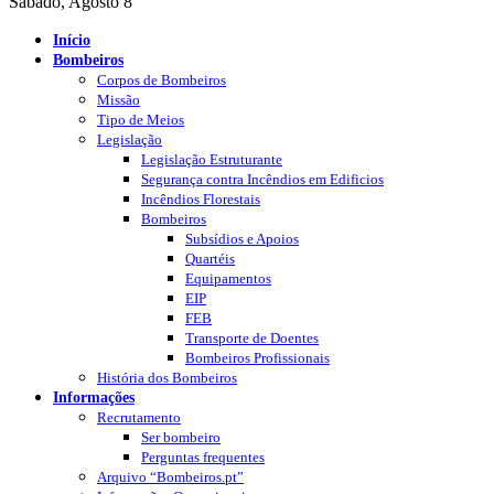
Sábado, Agosto 8
Início
Bombeiros
Corpos de Bombeiros
Missão
Tipo de Meios
Legislação
Legislação Estruturante
Segurança contra Incêndios em Edificios
Incêndios Florestais
Bombeiros
Subsídios e Apoios
Quartéis
Equipamentos
EIP
FEB
Transporte de Doentes
Bombeiros Profissionais
História dos Bombeiros
Informações
Recrutamento
Ser bombeiro
Perguntas frequentes
Arquivo “Bombeiros.pt”