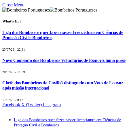
Close Menu
What's Hot
Liga dos Bombeiros quer fazer nascer licenciatura em Ciências de
Proteção Civil e Bombeiros
23/07/26 - 22:31
Novo Comando dos Bombeiros Voluntários de Esmoriz toma posse
20/07/26 - 11:09
Chefe dos Bombeiros da Covilhã distinguido com Voto de Louvor
após missão internacional
17/07/26 - 0:13
Facebook
X (Twitter)
Instagram
Últimas Notícias
Liga dos Bombeiros quer fazer nascer licenciatura em Ciências de
Proteção Civil e Bombeiros