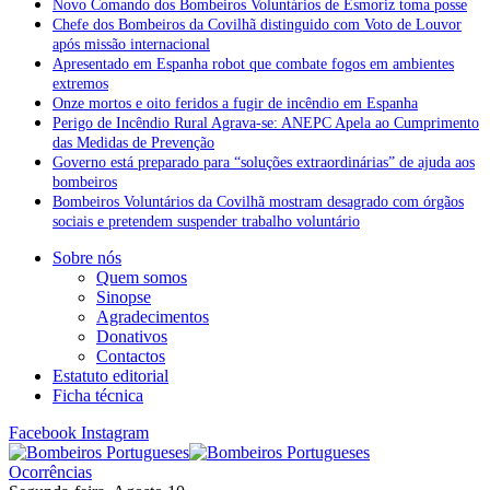
Novo Comando dos Bombeiros Voluntários de Esmoriz toma posse
Chefe dos Bombeiros da Covilhã distinguido com Voto de Louvor
após missão internacional
Apresentado em Espanha robot que combate fogos em ambientes
extremos
Onze mortos e oito feridos a fugir de incêndio em Espanha
Perigo de Incêndio Rural Agrava-se: ANEPC Apela ao Cumprimento
das Medidas de Prevenção
Governo está preparado para “soluções extraordinárias” de ajuda aos
bombeiros
Bombeiros Voluntários da Covilhã mostram desagrado com órgãos
sociais e pretendem suspender trabalho voluntário
Sobre nós
Quem somos
Sinopse
Agradecimentos
Donativos
Contactos
Estatuto editorial
Ficha técnica
Facebook
Instagram
Ocorrências