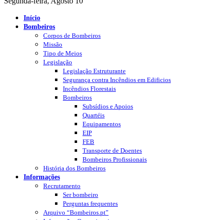
Segunda-feira, Agosto 10
Início
Bombeiros
Corpos de Bombeiros
Missão
Tipo de Meios
Legislação
Legislação Estruturante
Segurança contra Incêndios em Edificios
Incêndios Florestais
Bombeiros
Subsídios e Apoios
Quartéis
Equipamentos
EIP
FEB
Transporte de Doentes
Bombeiros Profissionais
História dos Bombeiros
Informações
Recrutamento
Ser bombeiro
Perguntas frequentes
Arquivo “Bombeiros.pt”