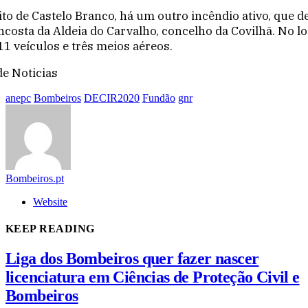
ito de Castelo Branco, há um outro incêndio ativo, que d
costa da Aldeia do Carvalho, concelho da Covilhã. No lo
11 veículos e três meios aéreos.
de Noticias
anepc
Bombeiros
DECIR2020
Fundão
gnr
Bombeiros.pt
Website
KEEP READING
Liga dos Bombeiros quer fazer nascer
licenciatura em Ciências de Proteção Civil e
Bombeiros