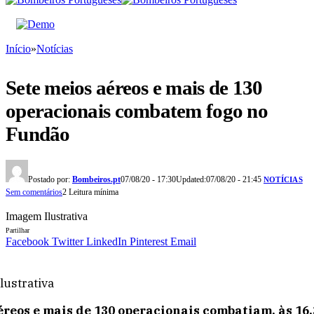
Início
»
Notícias
Sete meios aéreos e mais de 130
operacionais combatem fogo no
Fundão
Postado por:
Bombeiros.pt
07/08/20 - 17:30
Updated:
07/08/20 - 21:45
NOTÍCIAS
Sem comentários
2 Leitura mínima
Imagem Ilustrativa
Partilhar
Facebook
Twitter
LinkedIn
Pinterest
Email
lustrativa
éreos e mais de 130 operacionais combatiam, às 16.