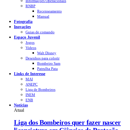
Informações Operacionais
RNBP
Recenseamento
Manual
Fotografia
Inovações
Guias de comando
Espaço Juvenil
Jogos
Videos
Walt Disney
Desenhos para colorir
Bombeiro Sam
Patrulha Pata
Links de Interesse
MAI
ANEPC
Liga de Bombeiros
INEM
ENB
Notícias
Atual
Liga dos Bombeiros quer fazer nascer