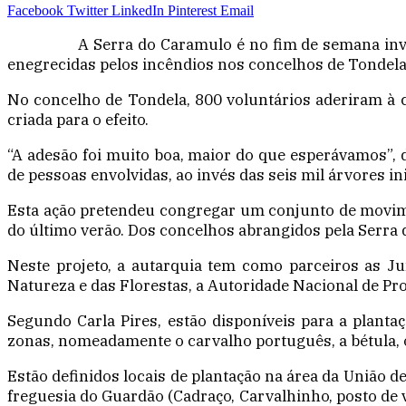
Facebook
Twitter
LinkedIn
Pinterest
Email
A Serra do Caramulo é no fim de semana inv
enegrecidas pelos incêndios nos concelhos de Tondela
No concelho de Tondela, 800 voluntários aderiram à 
criada para o efeito.
“A adesão foi muito boa, maior do que esperávamos”, 
de pessoas envolvidas, ao invés das seis mil árvores i
Esta ação pretendeu congregar um conjunto de movime
do último verão. Dos concelhos abrangidos pela Serra d
Neste projeto, a autarquia tem como parceiros as J
Natureza e das Florestas, a Autoridade Nacional de Prot
Segundo Carla Pires, estão disponíveis para a planta
zonas, nomeadamente o carvalho português, a bétula, 
Estão definidos locais de plantação na área da União d
freguesia do Guardão (Cadraço, Carvalhinho, posto de v