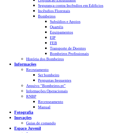
Legislação Estruturante
Segurança contra Incêndios em Edificios
Incêndios Florestais
Bombeiros
Subsídios e Apoios
Quartéis
Equipamentos
EIP
FEB
Transporte de Doentes
Bombeiros Profissionais
História dos Bombeiros
Informações
Recrutamento
Ser bombeiro
Perguntas frequentes
Arquivo “Bombeiros.pt”
Informações Operacionais
RNBP
Recenseamento
Manual
Fotografia
Inovações
Guias de comando
Espaço Juvenil