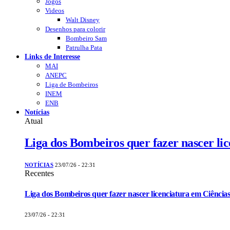
Jogos
Videos
Walt Disney
Desenhos para colorir
Bombeiro Sam
Patrulha Pata
Links de Interesse
MAI
ANEPC
Liga de Bombeiros
INEM
ENB
Notícias
Atual
Liga dos Bombeiros quer fazer nascer li
NOTÍCIAS
23/07/26 - 22:31
Recentes
Liga dos Bombeiros quer fazer nascer licenciatura em Ciências
23/07/26 - 22:31