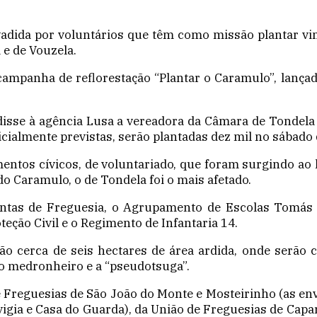
adida por voluntários que têm como missão plantar vin
 e de Vouzela.
campanha de reflorestação “Plantar o Caramulo”, lança
disse à agência Lusa a vereadora da Câmara de Tondel
nicialmente previstas, serão plantadas dez mil no sábad
ntos cívicos, de voluntariado, que foram surgindo ao 
o Caramulo, o de Tondela foi o mais afetado.
untas de Freguesia, o Agrupamento de Escolas Tomás R
eção Civil e o Regimento de Infantaria 14.
ção cerca de seis hectares de área ardida, onde serão
o medronheiro e a “pseudotsuga”.
e Freguesias de São João do Monte e Mosteirinho (as env
igia e Casa do Guarda), da União de Freguesias de Capar