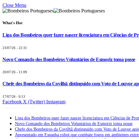
Close Menu
What's Hot
Liga dos Bombeiros quer fazer nascer licenciatura em Ciências de Pr
23/07/26 - 22:31
Novo Comando dos Bombeiros Voluntários de Esmoriz toma posse
20/07/26 - 11:09
Chefe dos Bombeiros da Covilhã distinguido com Voto de Louvor apó
17/07/26 - 0:13
Facebook
X (Twitter)
Instagram
Últimas Notícias
Liga dos Bombeiros quer fazer nascer licenciatura em Ciências de Pro
Novo Comando dos Bombeiros Voluntários de Esmoriz toma posse
Chefe dos Bombeiros da Covilhã distinguido com Voto de Louvor após
Apresentado em Espanha robot que combate fogos em ambientes extr