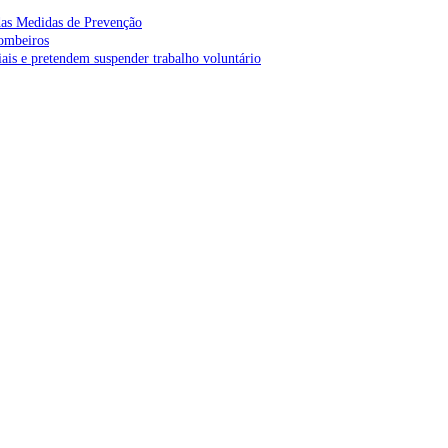
as Medidas de Prevenção
bombeiros
is e pretendem suspender trabalho voluntário