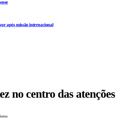
osse
or após missão internacional
z no centro das atenções
mínima