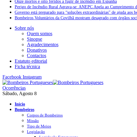
Onze mortos e oito feridos a fugir de incêndio em Espanha
Perigo de Incêndio Rural Agrava-se: ANEPC Apela ao Cumprimento d
Governo está preparado para “soluções extraordinárias” de ajuda aos 
Bombeiros Voluntários da Covilhã mostram desagrado com órgãos socia
Sobre nós
Quem somos
Sinopse
Agradecimentos
Donativos
Contactos
Estatuto editorial
Ficha técnica
Facebook
Instagram
Ocorrências
Sábado, Agosto 8
Início
Bombeiros
Corpos de Bombeiros
Missão
Tipo de Meios
Legislação