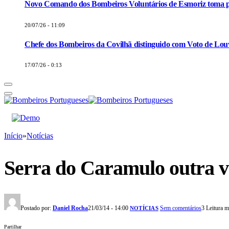
Novo Comando dos Bombeiros Voluntários de Esmoriz toma p
20/07/26 - 11:09
Chefe dos Bombeiros da Covilhã distinguido com Voto de Louv
17/07/26 - 0:13
Início
»
Notícias
Serra do Caramulo outra ve
Postado por:
Daniel Rocha
21/03/14 - 14:00
Sem comentários
3 Leitura 
NOTÍCIAS
Partilhar