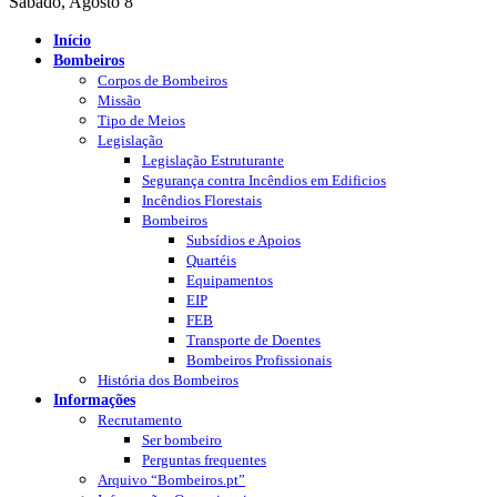
Sábado, Agosto 8
Início
Bombeiros
Corpos de Bombeiros
Missão
Tipo de Meios
Legislação
Legislação Estruturante
Segurança contra Incêndios em Edificios
Incêndios Florestais
Bombeiros
Subsídios e Apoios
Quartéis
Equipamentos
EIP
FEB
Transporte de Doentes
Bombeiros Profissionais
História dos Bombeiros
Informações
Recrutamento
Ser bombeiro
Perguntas frequentes
Arquivo “Bombeiros.pt”