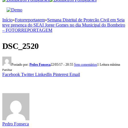
Início
»
Fotorreportagem
»
Semana Distrital de Proteção Civil em Seia
teve presença do SEAI Jorge Gomes no dia Municipal do Bombeiro
– FOTORREPORTAGEM
DSC_2520
Postado por:
Pedro Fonseca
22/05/17 - 20:55
Sem comentários
1 Leitura mínima
Partilhar
Facebook
Twitter
LinkedIn
Pinterest
Email
Pedro Fonseca