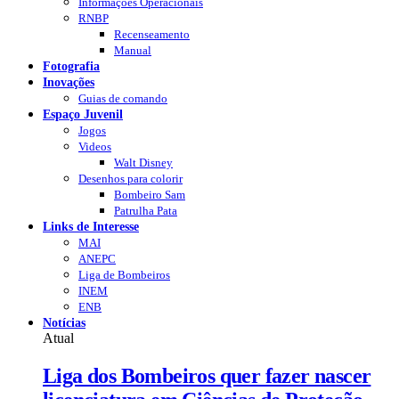
Informações Operacionais
RNBP
Recenseamento
Manual
Fotografia
Inovações
Guias de comando
Espaço Juvenil
Jogos
Videos
Walt Disney
Desenhos para colorir
Bombeiro Sam
Patrulha Pata
Links de Interesse
MAI
ANEPC
Liga de Bombeiros
INEM
ENB
Notícias
Atual
Liga dos Bombeiros quer fazer nascer