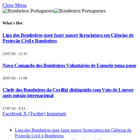
Close Menu
What's Hot
Liga dos Bombeiros quer fazer nascer licenciatura em Ciências de
Proteção Civil e Bombeiros
23/07/26 - 22:31
Novo Comando dos Bombeiros Voluntários de Esmoriz toma posse
20/07/26 - 11:09
Chefe dos Bombeiros da Covilhã distinguido com Voto de Louvor
após missão internacional
17/07/26 - 0:13
Facebook
X (Twitter)
Instagram
Últimas Notícias
Liga dos Bombeiros quer fazer nascer licenciatura em Ciências de
Proteção Civil e Bombeiros