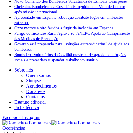
Novo Comando dos Bombeiros Voluntários de Esmoriz toma posse
Chefe dos Bombeiros da Covilhã distinguido com Voto de Louvor
após missão internacional
Apresentado em Espanha robot que combate fogos em ambientes
extremos
Onze mortos e oito feridos a fugir de incêndio em Espanha
Perigo de Incêndio Rural Agrava-se: ANEPC Apela ao Cumprimento
das Medidas de Prevenção
Governo está preparado para “soluções extraordinárias” de ajuda aos
bombeiros
Bombeiros Voluntários da Covilhã mostram desagrado com órgãos
sociais e pretendem suspender trabalho voluntário
Sobre nós
Quem somos
Sinopse
Agradecimentos
Donativos
Contactos
Estatuto editorial
Ficha técnica
Facebook
Instagram
Ocorrências