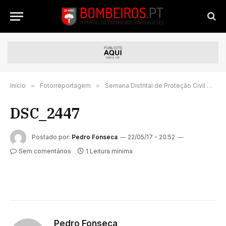
Início
»
Fotorreportagem
»
Semana Distrital de Proteção Civil em Seia teve presença do SEAI Jorge Gomes no dia Municipal do Bombeiro – FOTORREPORTAGEM
DSC_2447
Postado por:
Pedro Fonseca
22/05/17 - 20:52
Sem comentários
1 Leitura mínima
Pedro Fonseca