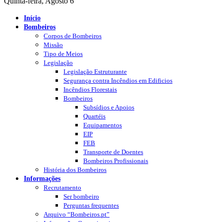
Quinta-feira, Agosto 6
Início
Bombeiros
Corpos de Bombeiros
Missão
Tipo de Meios
Legislação
Legislação Estruturante
Segurança contra Incêndios em Edificios
Incêndios Florestais
Bombeiros
Subsídios e Apoios
Quartéis
Equipamentos
EIP
FEB
Transporte de Doentes
Bombeiros Profissionais
História dos Bombeiros
Informações
Recrutamento
Ser bombeiro
Perguntas frequentes
Arquivo “Bombeiros.pt”