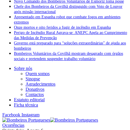
Novo Comando dos Bombeiros Voluntários de Esmoriz toma posse
Chefe dos Bombeiros da Covilhã distinguido com Voto de Louvor
após missão internacional
Apresentado em Espanha robot que combate fogos em ambientes
extremos
Onze mortos e oito feridos a fugir de incêndio em Espanha
Perigo de Incêndio Rural Agrava-se: ANEPC Apela ao Cumprimento
das Medidas de Prevenção
Governo está preparado para “soluções extraordinárias” de ajuda aos
bombeiros
Bombeiros Voluntários da Covilhã mostram desagrado com órgãos
sociais e pretendem suspender trabalho voluntário
Sobre nós
Quem somos
Sinopse
Agradecimentos
Donativos
Contactos
Estatuto editorial
Ficha técnica
Facebook
Instagram
Ocorrências