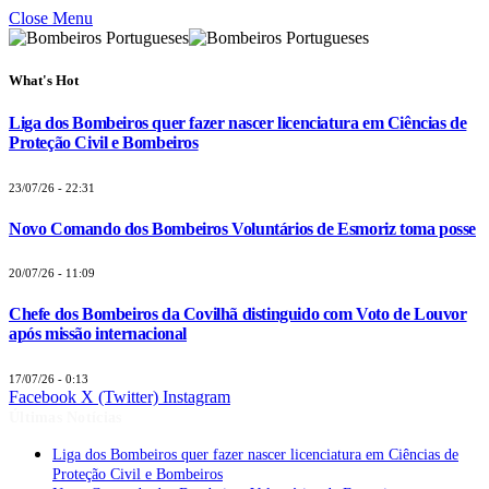
Close Menu
What's Hot
Liga dos Bombeiros quer fazer nascer licenciatura em Ciências de
Proteção Civil e Bombeiros
23/07/26 - 22:31
Novo Comando dos Bombeiros Voluntários de Esmoriz toma posse
20/07/26 - 11:09
Chefe dos Bombeiros da Covilhã distinguido com Voto de Louvor
após missão internacional
17/07/26 - 0:13
Facebook
X (Twitter)
Instagram
Últimas Notícias
Liga dos Bombeiros quer fazer nascer licenciatura em Ciências de
Proteção Civil e Bombeiros