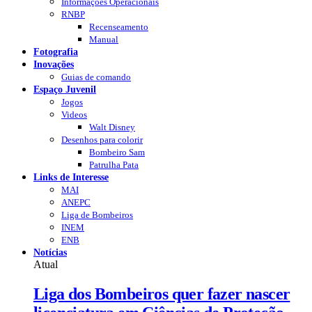
Informações Operacionais
RNBP
Recenseamento
Manual
Fotografia
Inovações
Guias de comando
Espaço Juvenil
Jogos
Videos
Walt Disney
Desenhos para colorir
Bombeiro Sam
Patrulha Pata
Links de Interesse
MAI
ANEPC
Liga de Bombeiros
INEM
ENB
Notícias
Atual
Liga dos Bombeiros quer fazer nascer