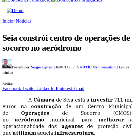
Início
»
Notícias
Seia constrói centro de operações de
socorro no aeródromo
Postado por:
Sérgio Cipriano
16/01/13 - 17:09
1 comentário
2 Leitura
NOTÍCIAS
mínima
Partilhar
Facebook
Twitter
LinkedIn
Pinterest
Email
A
Câmara
de Seia está a
investir
711 mil
euros na
construção
de um Centro Municipal
de
Operações
de Socorro (CMOS),
no
aeródromo
municipal, para
melhorar
a
operacionalidade dos
agentes
de proteção civil
que
utilizam
aquela
infraestrutura
.