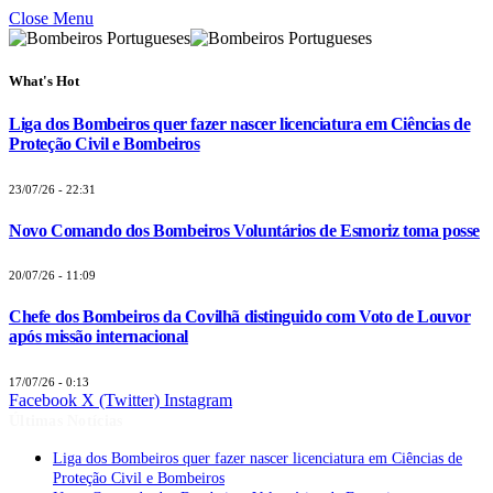
Close Menu
What's Hot
Liga dos Bombeiros quer fazer nascer licenciatura em Ciências de
Proteção Civil e Bombeiros
23/07/26 - 22:31
Novo Comando dos Bombeiros Voluntários de Esmoriz toma posse
20/07/26 - 11:09
Chefe dos Bombeiros da Covilhã distinguido com Voto de Louvor
após missão internacional
17/07/26 - 0:13
Facebook
X (Twitter)
Instagram
Últimas Notícias
Liga dos Bombeiros quer fazer nascer licenciatura em Ciências de
Proteção Civil e Bombeiros