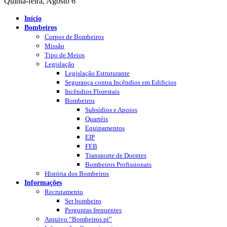
Quinta-feira, Agosto 6
Início
Bombeiros
Corpos de Bombeiros
Missão
Tipo de Meios
Legislação
Legislação Estruturante
Segurança contra Incêndios em Edificios
Incêndios Florestais
Bombeiros
Subsídios e Apoios
Quartéis
Equipamentos
EIP
FEB
Transporte de Doentes
Bombeiros Profissionais
História dos Bombeiros
Informações
Recrutamento
Ser bombeiro
Perguntas frequentes
Arquivo “Bombeiros.pt”