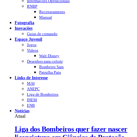
Informações Operacionais
RNBP
Recenseamento
Manual
Fotografia
Inovações
Guias de comando
Espaço Juvenil
Jogos
Videos
Walt Disney
Desenhos para colorir
Bombeiro Sam
Patrulha Pata
Links de Interesse
MAI
ANEPC
Liga de Bombeiros
INEM
ENB
Notícias
Atual
Liga dos Bombeiros quer fazer nascer