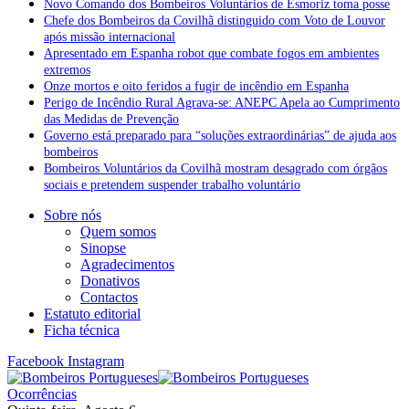
Novo Comando dos Bombeiros Voluntários de Esmoriz toma posse
Chefe dos Bombeiros da Covilhã distinguido com Voto de Louvor
após missão internacional
Apresentado em Espanha robot que combate fogos em ambientes
extremos
Onze mortos e oito feridos a fugir de incêndio em Espanha
Perigo de Incêndio Rural Agrava-se: ANEPC Apela ao Cumprimento
das Medidas de Prevenção
Governo está preparado para “soluções extraordinárias” de ajuda aos
bombeiros
Bombeiros Voluntários da Covilhã mostram desagrado com órgãos
sociais e pretendem suspender trabalho voluntário
Sobre nós
Quem somos
Sinopse
Agradecimentos
Donativos
Contactos
Estatuto editorial
Ficha técnica
Facebook
Instagram
Ocorrências