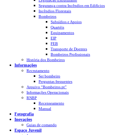
Legislação Estruturante
Segurança contra Incêndios em Edificios
Incêndios Florestais
Bombeiros
Subsídios e Apoios
Quartéis
Equipamentos
EIP
FEB
Transporte de Doentes
Bombeiros Profissionais
História dos Bombeiros
Informações
Recrutamento
Ser bombeiro
Perguntas frequentes
Arquivo “Bombeiros.pt”
Informações Operacionais
RNBP
Recenseamento
Manual
Fotografia
Inovações
Guias de comando
Espaço Juvenil