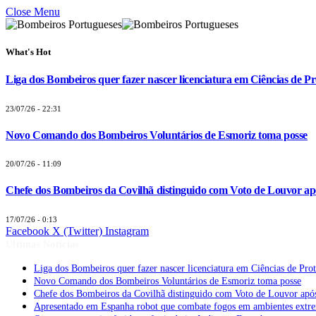
Close Menu
What's Hot
Liga dos Bombeiros quer fazer nascer licenciatura em Ciências de Pr
23/07/26 - 22:31
Novo Comando dos Bombeiros Voluntários de Esmoriz toma posse
20/07/26 - 11:09
Chefe dos Bombeiros da Covilhã distinguido com Voto de Louvor apó
17/07/26 - 0:13
Facebook
X (Twitter)
Instagram
Últimas Notícias
Liga dos Bombeiros quer fazer nascer licenciatura em Ciências de Pro
Novo Comando dos Bombeiros Voluntários de Esmoriz toma posse
Chefe dos Bombeiros da Covilhã distinguido com Voto de Louvor após
Apresentado em Espanha robot que combate fogos em ambientes extr