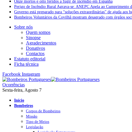
Onze mortos e oito feridos a fugir de incêndio em Espanha
Perigo de Incêndio Rural Agrava-se: ANEPC Apela ao Cumprimento d
Governo está preparado para “soluções extraordinárias” de ajuda aos 
Bombeiros Voluntários da Covilhã mostram desagrado com órgãos socia
Sobre nós
Quem somos
Sinopse
Agradecimentos
Donativos
Contactos
Estatuto editorial
Ficha técnica
Facebook
Instagram
Ocorrências
Sexta-feira, Agosto 7
Início
Bombeiros
Corpos de Bombeiros
Missão
Tipo de Meios
Legislação