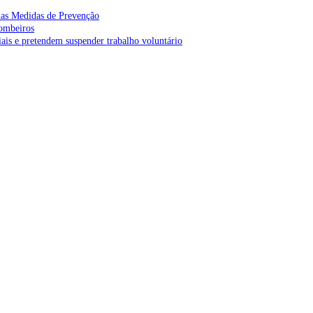
as Medidas de Prevenção
bombeiros
is e pretendem suspender trabalho voluntário