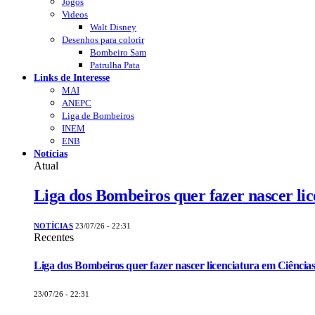
Jogos
Videos
Walt Disney
Desenhos para colorir
Bombeiro Sam
Patrulha Pata
Links de Interesse
MAI
ANEPC
Liga de Bombeiros
INEM
ENB
Notícias
Atual
Liga dos Bombeiros quer fazer nascer li
NOTÍCIAS
23/07/26 - 22:31
Recentes
Liga dos Bombeiros quer fazer nascer licenciatura em Ciências
23/07/26 - 22:31