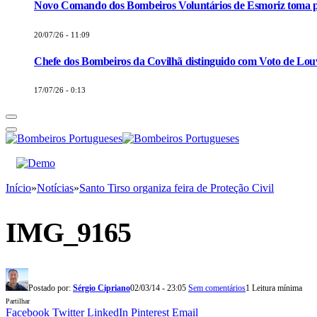
Novo Comando dos Bombeiros Voluntários de Esmoriz toma p
20/07/26 - 11:09
Chefe dos Bombeiros da Covilhã distinguido com Voto de Louv
17/07/26 - 0:13
Início
»
Notícias
»
Santo Tirso organiza feira de Proteção Civil
IMG_9165
Postado por:
Sérgio Cipriano
02/03/14 - 23:05
Sem comentários
1 Leitura mínima
Partilhar
Facebook
Twitter
LinkedIn
Pinterest
Email