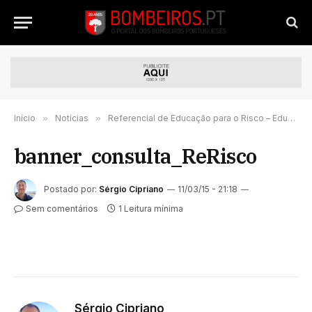
Início
»
Notícias
»
Referencial de Educação para o Risco – Educação Pré-Escolar, Ensino Básico e Ensino Secundário
banner_consulta_ReRisco
Postado por:
Sérgio Cipriano
11/03/15 - 21:18
Sem comentários
1 Leitura mínima
Sérgio Cipriano