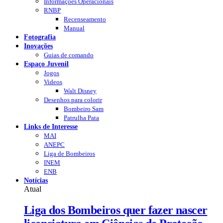
Informações Operacionais
RNBP
Recenseamento
Manual
Fotografia
Inovações
Guias de comando
Espaço Juvenil
Jogos
Videos
Walt Disney
Desenhos para colorir
Bombeiro Sam
Patrulha Pata
Links de Interesse
MAI
ANEPC
Liga de Bombeiros
INEM
ENB
Notícias
Atual
Liga dos Bombeiros quer fazer nascer