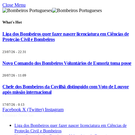
Close Menu
What's Hot
Liga dos Bombeiros quer fazer nascer licenciatura em Ciências de
Proteção Civil e Bombeiros
23/07/26 - 22:31
Novo Comando dos Bombeiros Voluntários de Esmoriz toma posse
20/07/26 - 11:09
Chefe dos Bombeiros da Covilhã distinguido com Voto de Louvor
após missão internacional
17/07/26 - 0:13
Facebook
X (Twitter)
Instagram
Últimas Notícias
Liga dos Bombeiros quer fazer nascer licenciatura em Ciências de
Proteção Civil e Bombeiros