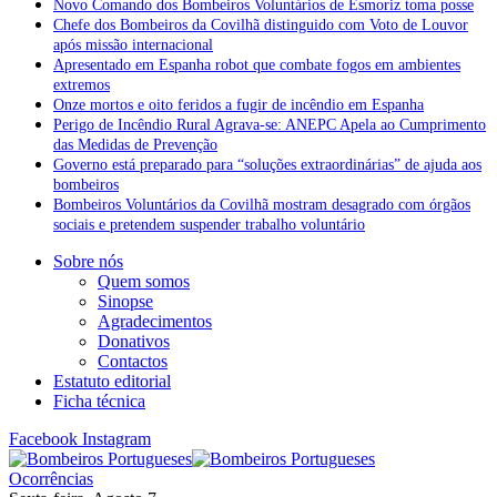
Novo Comando dos Bombeiros Voluntários de Esmoriz toma posse
Chefe dos Bombeiros da Covilhã distinguido com Voto de Louvor
após missão internacional
Apresentado em Espanha robot que combate fogos em ambientes
extremos
Onze mortos e oito feridos a fugir de incêndio em Espanha
Perigo de Incêndio Rural Agrava-se: ANEPC Apela ao Cumprimento
das Medidas de Prevenção
Governo está preparado para “soluções extraordinárias” de ajuda aos
bombeiros
Bombeiros Voluntários da Covilhã mostram desagrado com órgãos
sociais e pretendem suspender trabalho voluntário
Sobre nós
Quem somos
Sinopse
Agradecimentos
Donativos
Contactos
Estatuto editorial
Ficha técnica
Facebook
Instagram
Ocorrências