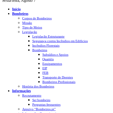
Sexta-feira, Agosto 7
Início
Bombeiros
Corpos de Bombeiros
Missão
Tipo de Meios
Legislação
Legislação Estruturante
Segurança contra Incêndios em Edificios
Incêndios Florestais
Bombeiros
Subsídios e Apoios
Quartéis
Equipamentos
EIP
FEB
Transporte de Doentes
Bombeiros Profissionais
História dos Bombeiros
Informações
Recrutamento
Ser bombeiro
Perguntas frequentes
Arquivo “Bombeiros.pt”