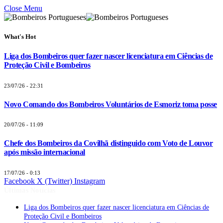
Close Menu
What's Hot
Liga dos Bombeiros quer fazer nascer licenciatura em Ciências de
Proteção Civil e Bombeiros
23/07/26 - 22:31
Novo Comando dos Bombeiros Voluntários de Esmoriz toma posse
20/07/26 - 11:09
Chefe dos Bombeiros da Covilhã distinguido com Voto de Louvor
após missão internacional
17/07/26 - 0:13
Facebook
X (Twitter)
Instagram
Últimas Notícias
Liga dos Bombeiros quer fazer nascer licenciatura em Ciências de
Proteção Civil e Bombeiros