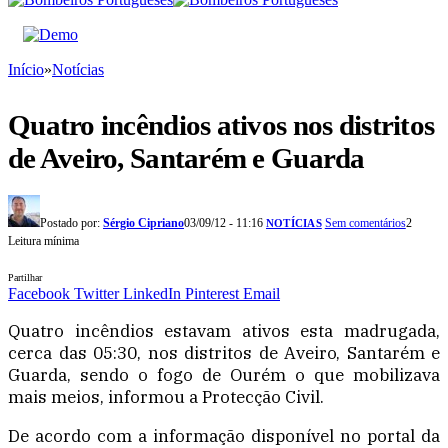
Início
»
Notícias
Quatro incêndios ativos nos distritos
de Aveiro, Santarém e Guarda
Postado por:
Sérgio Cipriano
03/09/12 - 11:16
Sem comentários
2
NOTÍCIAS
Leitura mínima
Partilhar
Facebook
Twitter
LinkedIn
Pinterest
Email
Quatro incêndios estavam ativos esta madrugada,
cerca das 05:30, nos distritos de Aveiro, Santarém e
Guarda, sendo o fogo de Ourém o que mobilizava
mais meios, informou a Protecção Civil.
De acordo com a informação disponível no portal da