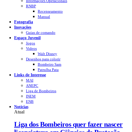
Informações Operacionais
RNBP
Recenseamento
Manual
Fotografia
Inovações
Guias de comando
Espaço Juvenil
Jogos
Videos
Walt Disney
Desenhos para colorir
Bombeiro Sam
Patrulha Pata
Links de Interesse
MAI
ANEPC
Liga de Bombeiros
INEM
ENB
Notícias
Atual
Liga dos Bombeiros quer fazer nascer