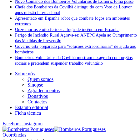
Novo Comando dos Bombeiros Voluntários de Esmoriz toma posse
Chefe dos Bombeiros da Covilhã distinguido com Voto de Louvor
após missão internacional
Apresentado em Espanha robot que combate fogos em ambientes
extremos
Onze mortos e oito feridos a fugir de incêndio em Espanha
Perigo de Incêndio Rural Agrava-se: ANEPC Apela ao Cumprimento
das Medidas de Prevenção
Governo está preparado para “soluções extraordinárias” de ajuda aos
bombeiros
Bombeiros Voluntários da Covilhã mostram desagrado com órgãos
sociais e pretendem suspender trabalho voluntário
Sobre nós
Quem somos
Sinopse
Agradecimentos
Donativos
Contactos
Estatuto editorial
Ficha técnica
Facebook
Instagram
Ocorrências