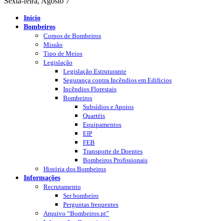
Sexta-feira, Agosto 7
Início
Bombeiros
Corpos de Bombeiros
Missão
Tipo de Meios
Legislação
Legislação Estruturante
Segurança contra Incêndios em Edificios
Incêndios Florestais
Bombeiros
Subsídios e Apoios
Quartéis
Equipamentos
EIP
FEB
Transporte de Doentes
Bombeiros Profissionais
História dos Bombeiros
Informações
Recrutamento
Ser bombeiro
Perguntas frequentes
Arquivo “Bombeiros.pt”