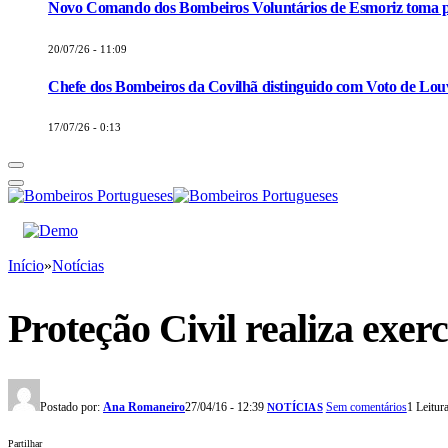
Novo Comando dos Bombeiros Voluntários de Esmoriz toma p
20/07/26 - 11:09
Chefe dos Bombeiros da Covilhã distinguido com Voto de Louv
17/07/26 - 0:13
Início
»
Notícias
Proteção Civil realiza exer
Postado por:
Ana Romaneiro
27/04/16 - 12:39
Sem comentários
1 Leitur
NOTÍCIAS
Partilhar