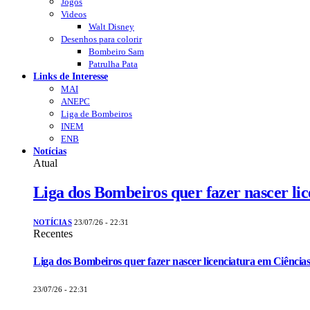
Jogos
Videos
Walt Disney
Desenhos para colorir
Bombeiro Sam
Patrulha Pata
Links de Interesse
MAI
ANEPC
Liga de Bombeiros
INEM
ENB
Notícias
Atual
Liga dos Bombeiros quer fazer nascer li
NOTÍCIAS
23/07/26 - 22:31
Recentes
Liga dos Bombeiros quer fazer nascer licenciatura em Ciências
23/07/26 - 22:31