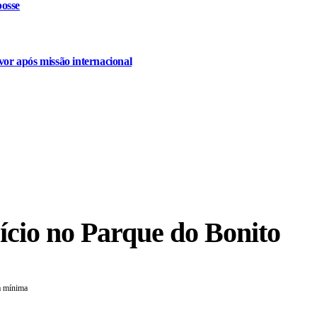
osse
or após missão internacional
cício no Parque do Bonito
a mínima