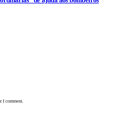
ordinárias” de ajuda aos bombeiros
me I comment.