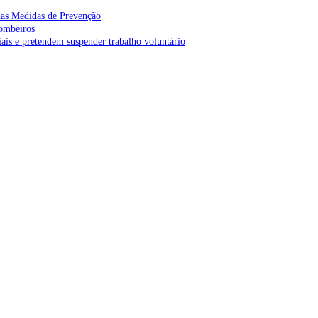
as Medidas de Prevenção
bombeiros
is e pretendem suspender trabalho voluntário