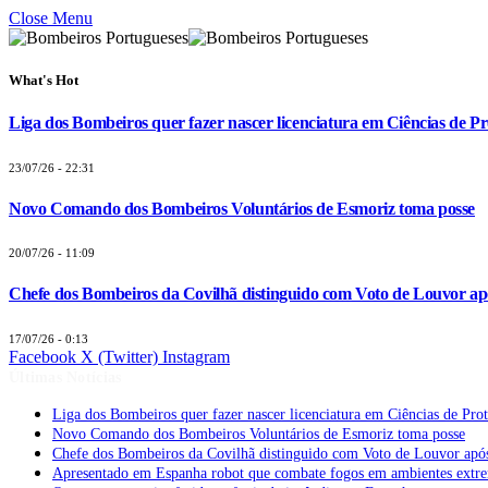
Close Menu
What's Hot
Liga dos Bombeiros quer fazer nascer licenciatura em Ciências de Pr
23/07/26 - 22:31
Novo Comando dos Bombeiros Voluntários de Esmoriz toma posse
20/07/26 - 11:09
Chefe dos Bombeiros da Covilhã distinguido com Voto de Louvor apó
17/07/26 - 0:13
Facebook
X (Twitter)
Instagram
Últimas Notícias
Liga dos Bombeiros quer fazer nascer licenciatura em Ciências de Pro
Novo Comando dos Bombeiros Voluntários de Esmoriz toma posse
Chefe dos Bombeiros da Covilhã distinguido com Voto de Louvor após
Apresentado em Espanha robot que combate fogos em ambientes extr