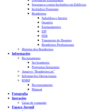
Legislação Estruturante
Segurança contra Incêndios em Edificios
Incêndios Florestais
Bombeiros
Subsídios e Apoios
Quartéis
Equipamentos
EIP
FEB
Transporte de Doentes
Bombeiros Profissionais
História dos Bombeiros
Informações
Recrutamento
Ser bombeiro
Perguntas frequentes
Arquivo “Bombeiros.pt”
Informações Operacionais
RNBP
Recenseamento
Manual
Fotografia
Inovações
Guias de comando
Espaço Juvenil