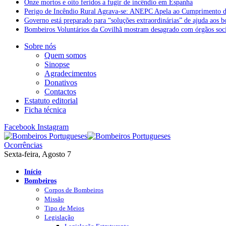
Onze mortos e oito feridos a fugir de incêndio em Espanha
Perigo de Incêndio Rural Agrava-se: ANEPC Apela ao Cumprimento d
Governo está preparado para “soluções extraordinárias” de ajuda aos 
Bombeiros Voluntários da Covilhã mostram desagrado com órgãos socia
Sobre nós
Quem somos
Sinopse
Agradecimentos
Donativos
Contactos
Estatuto editorial
Ficha técnica
Facebook
Instagram
Ocorrências
Sexta-feira, Agosto 7
Início
Bombeiros
Corpos de Bombeiros
Missão
Tipo de Meios
Legislação