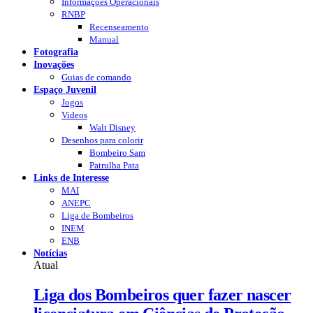
Informações Operacionais
RNBP
Recenseamento
Manual
Fotografia
Inovações
Guias de comando
Espaço Juvenil
Jogos
Videos
Walt Disney
Desenhos para colorir
Bombeiro Sam
Patrulha Pata
Links de Interesse
MAI
ANEPC
Liga de Bombeiros
INEM
ENB
Notícias
Atual
Liga dos Bombeiros quer fazer nascer