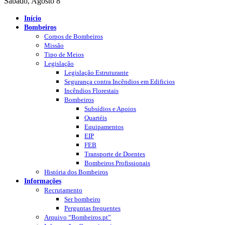
Sábado, Agosto 8
Início
Bombeiros
Corpos de Bombeiros
Missão
Tipo de Meios
Legislação
Legislação Estruturante
Segurança contra Incêndios em Edificios
Incêndios Florestais
Bombeiros
Subsídios e Apoios
Quartéis
Equipamentos
EIP
FEB
Transporte de Doentes
Bombeiros Profissionais
História dos Bombeiros
Informações
Recrutamento
Ser bombeiro
Perguntas frequentes
Arquivo “Bombeiros.pt”