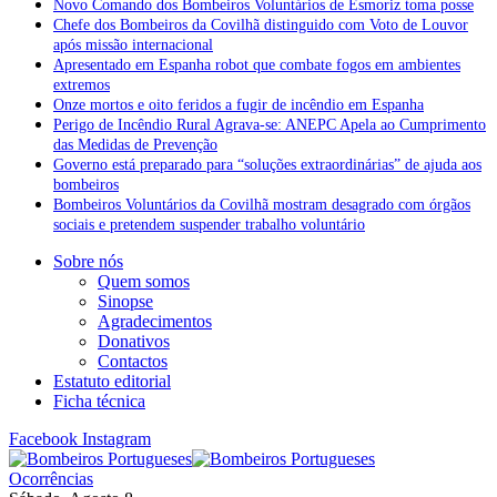
Novo Comando dos Bombeiros Voluntários de Esmoriz toma posse
Chefe dos Bombeiros da Covilhã distinguido com Voto de Louvor
após missão internacional
Apresentado em Espanha robot que combate fogos em ambientes
extremos
Onze mortos e oito feridos a fugir de incêndio em Espanha
Perigo de Incêndio Rural Agrava-se: ANEPC Apela ao Cumprimento
das Medidas de Prevenção
Governo está preparado para “soluções extraordinárias” de ajuda aos
bombeiros
Bombeiros Voluntários da Covilhã mostram desagrado com órgãos
sociais e pretendem suspender trabalho voluntário
Sobre nós
Quem somos
Sinopse
Agradecimentos
Donativos
Contactos
Estatuto editorial
Ficha técnica
Facebook
Instagram
Ocorrências