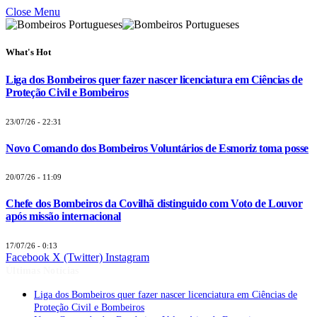
Close Menu
What's Hot
Liga dos Bombeiros quer fazer nascer licenciatura em Ciências de
Proteção Civil e Bombeiros
23/07/26 - 22:31
Novo Comando dos Bombeiros Voluntários de Esmoriz toma posse
20/07/26 - 11:09
Chefe dos Bombeiros da Covilhã distinguido com Voto de Louvor
após missão internacional
17/07/26 - 0:13
Facebook
X (Twitter)
Instagram
Últimas Notícias
Liga dos Bombeiros quer fazer nascer licenciatura em Ciências de
Proteção Civil e Bombeiros