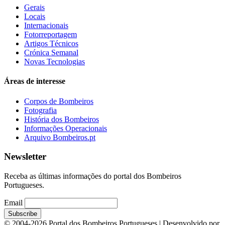
Gerais
Locais
Internacionais
Fotorreportagem
Artigos Técnicos
Crónica Semanal
Novas Tecnologias
Áreas de interesse
Corpos de Bombeiros
Fotografia
História dos Bombeiros
Informações Operacionais
Arquivo Bombeiros.pt
Newsletter
Receba as últimas informações do portal dos Bombeiros
Portugueses.
Email
© 2004-2026 Portal dos Bombeiros Portugueses | Desenvolvido por