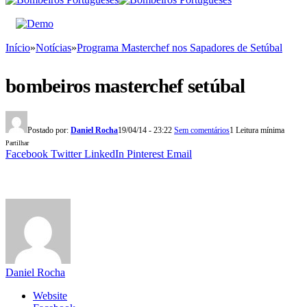
Início
»
Notícias
»
Programa Masterchef nos Sapadores de Setúbal
bombeiros masterchef setúbal
Postado por:
Daniel Rocha
19/04/14 - 23:22
Sem comentários
1 Leitura mínima
Partilhar
Facebook
Twitter
LinkedIn
Pinterest
Email
Daniel Rocha
Website