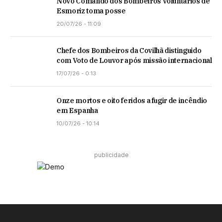
Novo Comando dos Bombeiros Voluntários de
Esmoriz toma posse
20/07/26 - 11:09
Chefe dos Bombeiros da Covilhã distinguido
com Voto de Louvor após missão internacional
17/07/26 - 0:13
Onze mortos e oito feridos a fugir de incêndio
em Espanha
10/07/26 - 10:14
publicidade