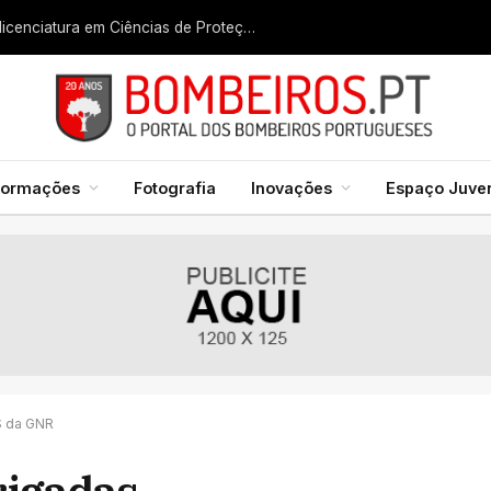
Liga dos Bombeiros quer fazer nascer licenciatura em Ciências de Proteção Civil e Bombeiros
formações
Fotografia
Inovações
Espaço Juven
S da GNR