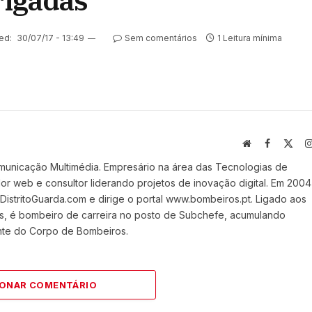
rigadas
ed:
30/07/17 - 13:49
Sem comentários
1 Leitura mínima
Website
Facebook
X
(Twi
municação Multimédia. Empresário na área das Tecnologias de
 web e consultor liderando projetos de inovação digital. Em 2004
stritoGuarda.com e dirige o portal www.bombeiros.pt. Ligado aos
s, é bombeiro de carreira no posto de Subchefe, acumulando
nte do Corpo de Bombeiros.
IONAR COMENTÁRIO