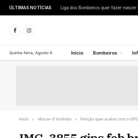
ÚLTIMAS NOTÍCIAS
Facebook
Instagram
Quinta-feira, Agosto 6
Início
Bombeiros
In
Início
»
«Boca» d' Incêndio
»
Petição quer acabar com o GIP