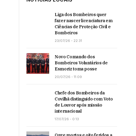
Liga dos Bombeiros quer
fazer nascer licenciatura em
Ciências de Proteção Civil e
Bombeiros
23/07/26 - 22:31
Novo Comando dos
Bombeiros Voluntários de
Esmoriz toma posse
20/07/26 - 11:09
Chefe dos Bombeiros da
Covilhã distinguido com Voto
de Louvor após missão
internacional
17/07/26 - 0:13
Onze mortos e oito feridos a