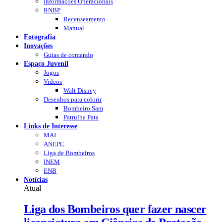
Informações Operacionais
RNBP
Recenseamento
Manual
Fotografia
Inovações
Guias de comando
Espaço Juvenil
Jogos
Videos
Walt Disney
Desenhos para colorir
Bombeiro Sam
Patrulha Pata
Links de Interesse
MAI
ANEPC
Liga de Bombeiros
INEM
ENB
Notícias
Atual
Liga dos Bombeiros quer fazer nascer