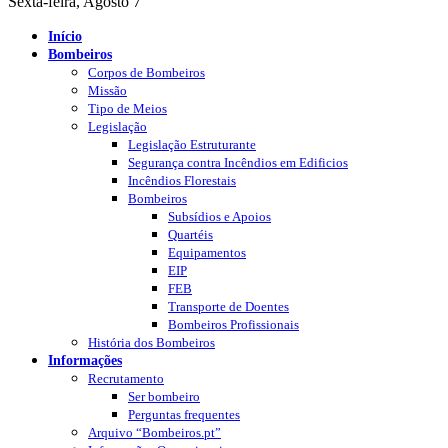
Sexta-feira, Agosto 7
Início
Bombeiros
Corpos de Bombeiros
Missão
Tipo de Meios
Legislação
Legislação Estruturante
Segurança contra Incêndios em Edificios
Incêndios Florestais
Bombeiros
Subsídios e Apoios
Quartéis
Equipamentos
EIP
FEB
Transporte de Doentes
Bombeiros Profissionais
História dos Bombeiros
Informações
Recrutamento
Ser bombeiro
Perguntas frequentes
Arquivo “Bombeiros.pt”