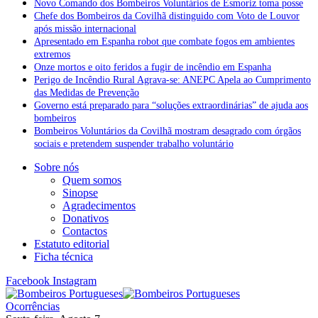
Novo Comando dos Bombeiros Voluntários de Esmoriz toma posse
Chefe dos Bombeiros da Covilhã distinguido com Voto de Louvor
após missão internacional
Apresentado em Espanha robot que combate fogos em ambientes
extremos
Onze mortos e oito feridos a fugir de incêndio em Espanha
Perigo de Incêndio Rural Agrava-se: ANEPC Apela ao Cumprimento
das Medidas de Prevenção
Governo está preparado para “soluções extraordinárias” de ajuda aos
bombeiros
Bombeiros Voluntários da Covilhã mostram desagrado com órgãos
sociais e pretendem suspender trabalho voluntário
Sobre nós
Quem somos
Sinopse
Agradecimentos
Donativos
Contactos
Estatuto editorial
Ficha técnica
Facebook
Instagram
Ocorrências