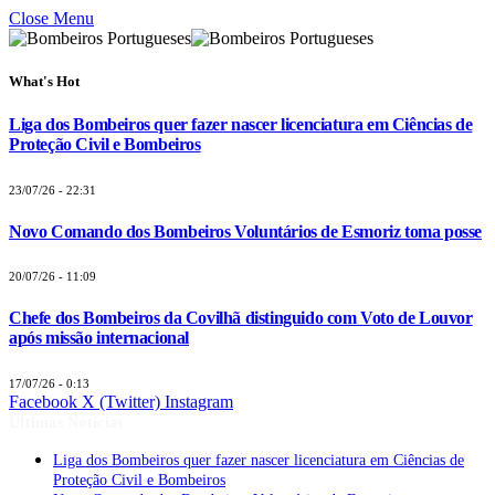
Close Menu
What's Hot
Liga dos Bombeiros quer fazer nascer licenciatura em Ciências de
Proteção Civil e Bombeiros
23/07/26 - 22:31
Novo Comando dos Bombeiros Voluntários de Esmoriz toma posse
20/07/26 - 11:09
Chefe dos Bombeiros da Covilhã distinguido com Voto de Louvor
após missão internacional
17/07/26 - 0:13
Facebook
X (Twitter)
Instagram
Últimas Notícias
Liga dos Bombeiros quer fazer nascer licenciatura em Ciências de
Proteção Civil e Bombeiros