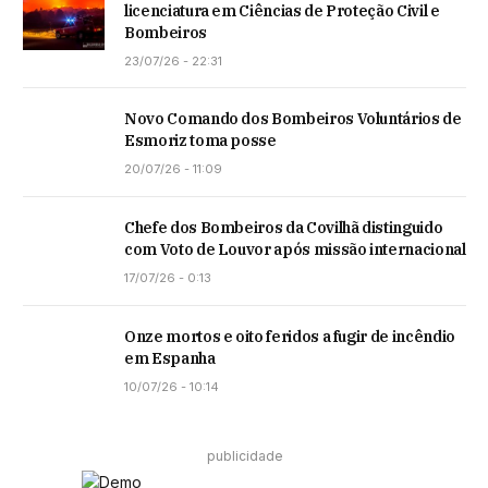
licenciatura em Ciências de Proteção Civil e
Bombeiros
23/07/26 - 22:31
Novo Comando dos Bombeiros Voluntários de
Esmoriz toma posse
20/07/26 - 11:09
Chefe dos Bombeiros da Covilhã distinguido
com Voto de Louvor após missão internacional
17/07/26 - 0:13
Onze mortos e oito feridos a fugir de incêndio
em Espanha
10/07/26 - 10:14
publicidade