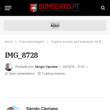
Início
»
Fotorreportagem
»
Órgãos sociais da Federação de Bombeiros do Porto tomaram posse
IMG_8728
Postado por:
Sérgio Cipriano
29/12/14 - 21:31
Sem comentários
1 Leitura mínima
Sérgio Cipriano