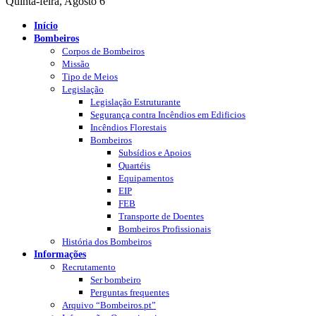
Quinta-feira, Agosto 6
Início
Bombeiros
Corpos de Bombeiros
Missão
Tipo de Meios
Legislação
Legislação Estruturante
Segurança contra Incêndios em Edificios
Incêndios Florestais
Bombeiros
Subsídios e Apoios
Quartéis
Equipamentos
EIP
FEB
Transporte de Doentes
Bombeiros Profissionais
História dos Bombeiros
Informações
Recrutamento
Ser bombeiro
Perguntas frequentes
Arquivo “Bombeiros.pt”