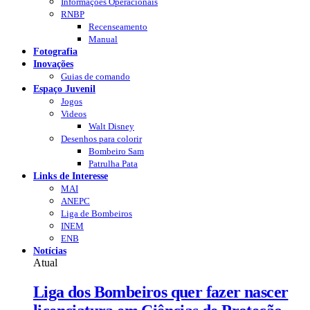
Informações Operacionais
RNBP
Recenseamento
Manual
Fotografia
Inovações
Guias de comando
Espaço Juvenil
Jogos
Videos
Walt Disney
Desenhos para colorir
Bombeiro Sam
Patrulha Pata
Links de Interesse
MAI
ANEPC
Liga de Bombeiros
INEM
ENB
Notícias
Atual
Liga dos Bombeiros quer fazer nascer