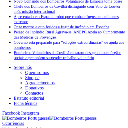
Novo Comando dos Bombeiros Voluntários de Esmoriz toma posse
Chefe dos Bombeiros da Covilhã distinguido com Voto de Louvor
após missão internacional
Apresentado em Espanha robot que combate fogos em ambientes
extremos
Onze mortos e oito feridos a fugir de incêndio em Espanha
Perigo de Incêndio Rural Agrava-se: ANEPC Apela ao Cumprimento
das Medidas de Prevenção
Governo está preparado para “soluções extraordinárias” de ajuda aos
bombeiros
Bombeiros Voluntários da Covilhã mostram desagrado com órgãos
sociais e pretendem suspender trabalho voluntário
Sobre nós
Quem somos
Sinopse
Agradecimentos
Donativos
Contactos
Estatuto editorial
Ficha técnica
Facebook
Instagram
Ocorrências