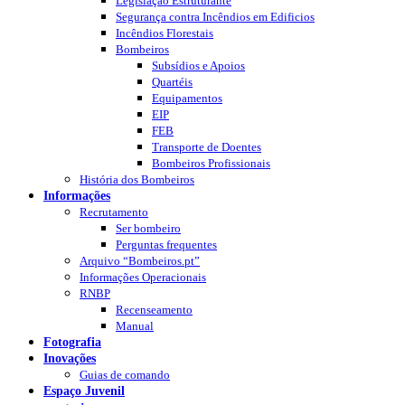
Legislação Estruturante
Segurança contra Incêndios em Edificios
Incêndios Florestais
Bombeiros
Subsídios e Apoios
Quartéis
Equipamentos
EIP
FEB
Transporte de Doentes
Bombeiros Profissionais
História dos Bombeiros
Informações
Recrutamento
Ser bombeiro
Perguntas frequentes
Arquivo “Bombeiros.pt”
Informações Operacionais
RNBP
Recenseamento
Manual
Fotografia
Inovações
Guias de comando
Espaço Juvenil