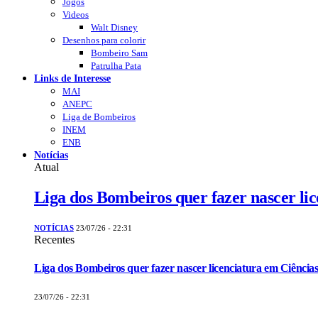
Jogos
Videos
Walt Disney
Desenhos para colorir
Bombeiro Sam
Patrulha Pata
Links de Interesse
MAI
ANEPC
Liga de Bombeiros
INEM
ENB
Notícias
Atual
Liga dos Bombeiros quer fazer nascer li
NOTÍCIAS
23/07/26 - 22:31
Recentes
Liga dos Bombeiros quer fazer nascer licenciatura em Ciências
23/07/26 - 22:31