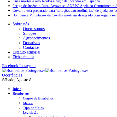
Onze mortos e oito feridos a fugir de incêndio em Espanha
Perigo de Incêndio Rural Agrava-se: ANEPC Apela ao Cumprimento d
Governo está preparado para “soluções extraordinárias” de ajuda aos 
Bombeiros Voluntários da Covilhã mostram desagrado com órgãos socia
Sobre nós
Quem somos
Sinopse
Agradecimentos
Donativos
Contactos
Estatuto editorial
Ficha técnica
Facebook
Instagram
Ocorrências
Sábado, Agosto 8
Início
Bombeiros
Corpos de Bombeiros
Missão
Tipo de Meios
Legislação