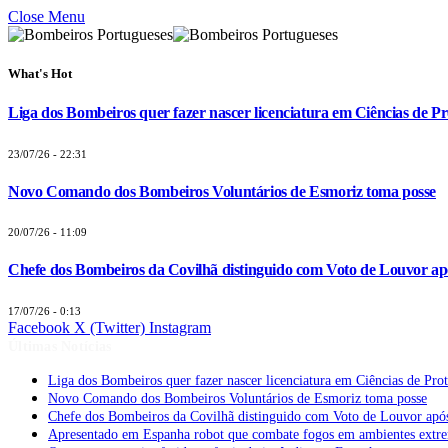
Close Menu
What's Hot
Liga dos Bombeiros quer fazer nascer licenciatura em Ciências de Pr
23/07/26 - 22:31
Novo Comando dos Bombeiros Voluntários de Esmoriz toma posse
20/07/26 - 11:09
Chefe dos Bombeiros da Covilhã distinguido com Voto de Louvor apó
17/07/26 - 0:13
Facebook
X (Twitter)
Instagram
Últimas Notícias
Liga dos Bombeiros quer fazer nascer licenciatura em Ciências de Pro
Novo Comando dos Bombeiros Voluntários de Esmoriz toma posse
Chefe dos Bombeiros da Covilhã distinguido com Voto de Louvor após
Apresentado em Espanha robot que combate fogos em ambientes extr