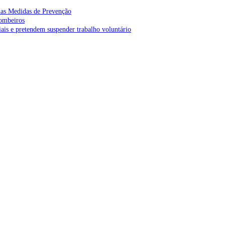
as Medidas de Prevenção
bombeiros
is e pretendem suspender trabalho voluntário